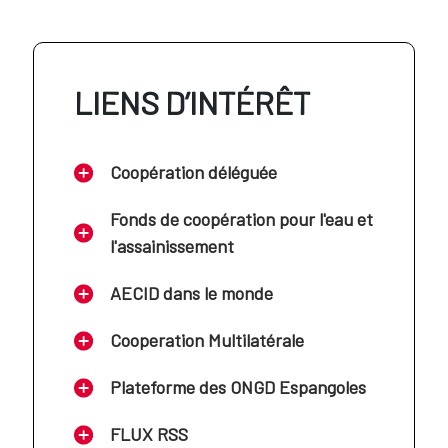
AECID en Jordania
AECID en Costa Rica
LIENS D’INTÉRÊT
AECID en Líbano
AECID en Cuba
Coopération déléguée
AECID en Mali
AECID en Ecuador
Fonds de coopération pour l'eau et
l'assainissement
AECID en Marruecos
AECID en El Salvador
AECID dans le monde
AECID en Mauritania
Cooperation Multilatérale
AECID en Guatemala
Plateforme des ONGD Espangoles
AECID en Mozambique
FLUX RSS