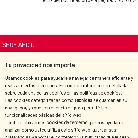
AECID en Perú
Población Saharaui
AECID en República
Dominicana
SEDE AECID
Av. Reyes Católicos 4 - 28040 Madrid
AECID en Uruguay
Tu privacidad nos importa
Tel. +34 900 20 30 54​​​​​​​
centro.informacion@aecid.es
Usamos cookies para ayudarle a navegar de manera eficiente y
AECID en Venezuela
realizar ciertas funciones. Encontrará información detallada
sobre cada una de las cookies en las políticas de cookies.
AECID
OÙ NOUS COOPÉRONS
Las cookies categorizadas como
técnicas
se guardan en su
L'ACTION HUMANITAIRE
SALLE DE PRESSE
navegador, ya que son esenciales para permitir las
ESPAGNOLE
funcionalidades básicas del sitio web.
CULTURE ET SCIENCE
BIBLIOTHÈQUE
También utilizamos
cookies de terceros
que nos ayudan a
analizar cómo usted utiliza este sitio web, guardar sus
preferencias y aportar el contenido y la publicidad que le sean