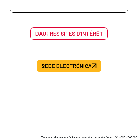
AECID en Haïti
AECID en Níger
AECID en Honduras
D’AUTRES SITES D’INTÉRÊT
AECID en Palestina
AECID en México
AECID en Senegal
SEDE ELECTRÓNICA
AECID en Nicaragua
AECID en Siria
AECID en Panamá
AECID en Túnez
AECID en Paraguay
Cooperación con la CEDEAO
Fecha de modificación de la página: 21/05/2026