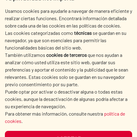
centro.informacion@aecid.es
Usamos cookies para ayudarle a navegar de manera eficiente y
realizar ciertas funciones. Encontrará información detallada
sobre cada una de las cookies en las políticas de cookies.
AECID
OÙ NOUS COOPÉRONS
Las cookies categorizadas como
técnicas
se guardan en su
L'ACTION HUMANITAIRE
SALLE DE PRESSE
navegador, ya que son esenciales para permitir las
ESPAGNOLE
funcionalidades básicas del sitio web.
CULTURE ET SCIENCE
BIBLIOTHÈQUE
También utilizamos
cookies de terceros
que nos ayudan a
analizar cómo usted utiliza este sitio web, guardar sus
preferencias y aportar el contenido y la publicidad que le sean
relevantes. Estas cookies solo se guardan en su navegador
previo consentimiento por su parte.
Puede optar por activar o desactivar alguna o todas estas
NOS RÉSEAUX SOCIAUX
cookies, aunque la desactivación de algunas podría afectar a
su experiencia de navegación.
Para obtener más información, consulte nuestra
política de
cookies
.