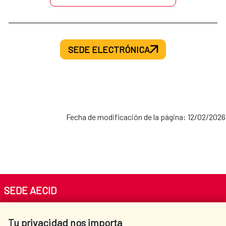
SEDE ELECTRÓNICA
Fecha de modificación de la página: 12/02/2026
SEDE AECID
Av. Reyes Católicos 4 - 28040 Madrid
Tu privacidad nos importa
Tel. +34 900 20 30 54​​​​​​​