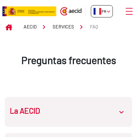
Saut au contenu principal
Ouvri
FR-FR
FAQ
INICIO
AECID
SERVICES
FAQ
Preguntas frecuentes
La AECID
abrir.des