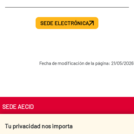
SEDE ELECTRÓNICA
Fecha de modificación de la página: 21/05/2026
SEDE AECID
Av. Reyes Católicos 4 - 28040 Madrid
Tu privacidad nos importa
Tel. +34 900 20 30 54​​​​​​​
centro.informacion@aecid.es