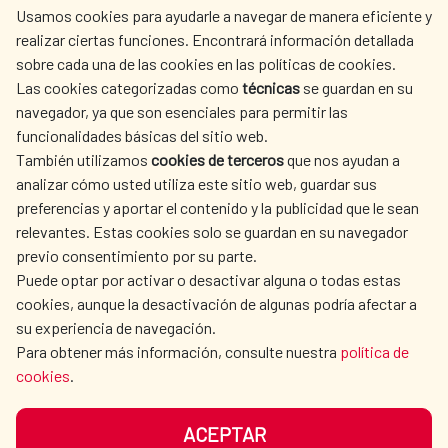
Usamos cookies para ayudarle a navegar de manera eficiente y
realizar ciertas funciones. Encontrará información detallada
sobre cada una de las cookies en las políticas de cookies.
AECID
OÙ NOUS COOPÉRONS
Las cookies categorizadas como
técnicas
se guardan en su
L'ACTION HUMANITAIRE
SALLE DE PRESSE
navegador, ya que son esenciales para permitir las
ESPAGNOLE
funcionalidades básicas del sitio web.
CULTURE ET SCIENCE
BIBLIOTHÈQUE
También utilizamos
cookies de terceros
que nos ayudan a
analizar cómo usted utiliza este sitio web, guardar sus
preferencias y aportar el contenido y la publicidad que le sean
relevantes. Estas cookies solo se guardan en su navegador
previo consentimiento por su parte.
Puede optar por activar o desactivar alguna o todas estas
NOS RÉSEAUX SOCIAUX
cookies, aunque la desactivación de algunas podría afectar a
su experiencia de navegación.
Para obtener más información, consulte nuestra
política de
cookies
.
ACEPTAR
MENTIONS LÉGALES
PROTECTION DES DONNÉES