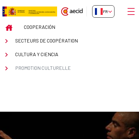
Saut au contenu principal
Ouvri
FR-FR
PROMOTION CULTURELLE
INICIO
COOPERACIÓN
SECTEURS DE COOPÉRATION
CULTURA Y CIENCIA
PROMOTION CULTURELLE