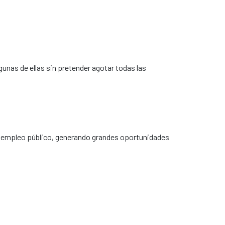
unas de ellas sin pretender agotar todas las
avés de tu universidad.
ras.
e empleo público, generando grandes oportunidades
de Valencia