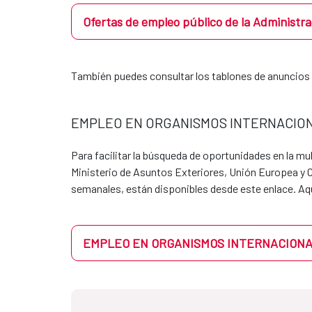
En Madrid, si un estudiante quier
Unidad de Apoyo de la dirección 
Ofertas de empleo público de la Administra
al estudiante, se pondría en con
Las oficinas de cooperación en e
Unidades de apoyo de cada direc
También puedes consultar los tablones de anuncios d
Consulta por los requisitos y las pla
proyectos con impacto global.
EMPLEO EN ORGANISMOS INTERNACIO
Actualmente disponemos de convenios
Para facilitar la búsqueda de oportunidades en la m
Ministerio de Asuntos Exteriores, Unión Europea y 
UNIVERSIDAD
semanales, están disponibles desde este enlace. A
CENTRO DE ESTUDIOS
INTERNACIONALES (CEI)
EMPLEO EN ORGANISMOS INTERNACION
UNIVERSIDAD PONTIFICIA
COMILLAS
UNIVERSIDAD DE SALAMANCA
UNIVERSIDAD ISABEL I DE