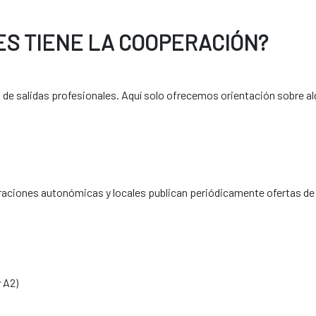
de prácticas:
ES TIENE LA COOPERACIÓN?
s:
 de salidas profesionales. Aquí solo ofrecemos orientación sobre alg
d tenga convenio con la AECID. El proceso se gestiona siempre a tr
ulares:
rogramas como MERIDIES o acuerdos con instituciones colaborado
traciones autonómicas y locales publican periódicamente ofertas d
ón universitaria Las Palmas
Universidad Politécnica 
​​​​​​
al en Madrid como en nuestras OCES en el exterior.