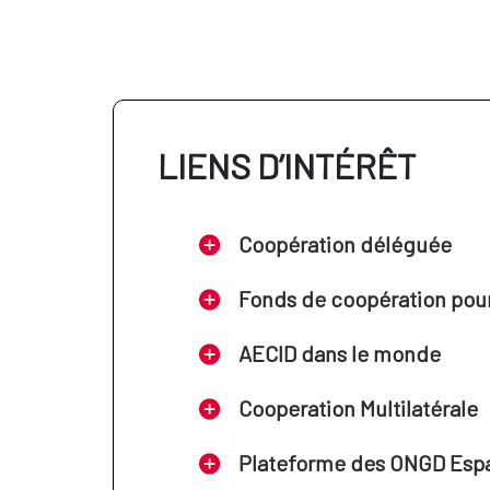
UNIVERSIDAD INTERNACIONAL
CATALUÑA
UNIVERSIDAD DE NAVARRA
UNIVERSIDAD DE VALLADOLID
UNIVERSIDAD CAMILO JOSÉ
LIENS D’INTÉRÊT
CELA
LA SALLE CENTRO
UNIVERSITARIO
Coopération déléguée
INSTITUTO UNIVERSITARIO
Fonds de coopération pour 
ORTEGA-MARAÑÓN
AECID dans le monde
Cooperation Multilatérale
Plateforme des ONGD Esp