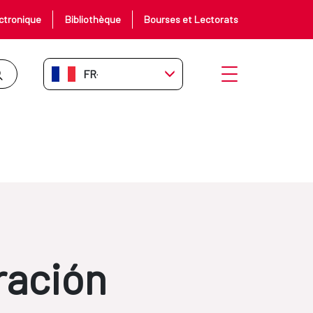
ctronique
Bibliothèque
Bourses et Lectorats
FR-FR
Ouvrir le menu
ración