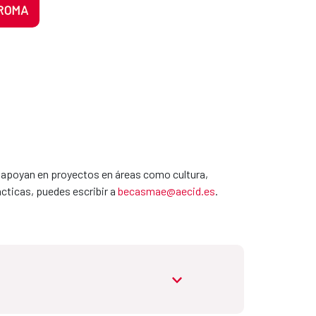
 ROMA
y apoyan en proyectos en áreas como cultura,
cticas, puedes escribir a
becasmae@aecid.es
.
abrir.desplegable