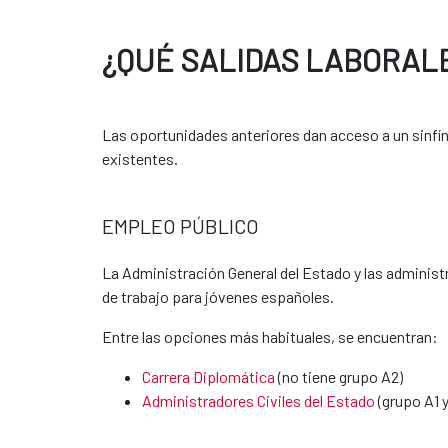
En la AECID disponemos de dos tipos 
¿QUÉ SALIDAS LABORAL
Prácticas curriculare
Las oportunidades anteriores dan acceso a un sinfín
existentes.
Necesitas que tu universida
Prácticas extracurric
EMPLEO PÚBLICO
Puedes acceder mediante p
La Administración General del Estado y las adminis
de trabajo para jóvenes españoles.
Xunta de Galicia
Fundaci
Entre las opciones más habituales, se encuentran:
Carrera Diplomática
(no tiene grupo A2)
Administradores Civiles del Estado
(grupo A1 y A2)​
Podrás hacerlas tanto en la sede centr