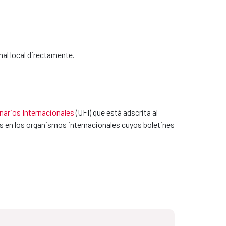
ordinador de prácticas mandará un correo a la
a un departamento en la AECID interesado en acoger
ticiones también se canalizarán a través de las
al local directamente.
orno donde podrás aprender, crecer y aportar a
narios Internacionales
(UFI) que está adscrita al
s en los organismos internacionales cuyos boletines
VIGENCIA
24/04/2028
07/05/2028
08/05/2028