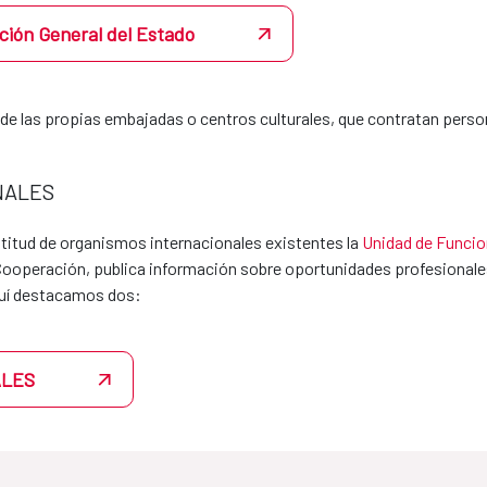
e realizar prácticas en la agencia, por sí mismo o a través de su co
en la que desee realizarlas con su CV y su disponibilidad. Si hubier
ción General del Estado
tacto directamente para acordar la estancia formativa.
l exterior también pueden acoger estudiantes en prácticas, y las pe
ción.
e las propias embajadas o centros culturales, que contratan person
zas disponibles escribiendo a becasmae@aecid.es. La AECID es un ent
NALES
 con los siguientes centros:
ultitud de organismos internacionales existentes la
Unidad de Funcio
Cooperación, publica información sobre oportunidades profesionale
CONTACTO email
REOICO
quí destacamos dos:
laura.mas@ceibcn.com
24/04/2024
ALES
jrmunoz@comillas.edu
07/05/2024
practicas@usal.es
08/05/2024