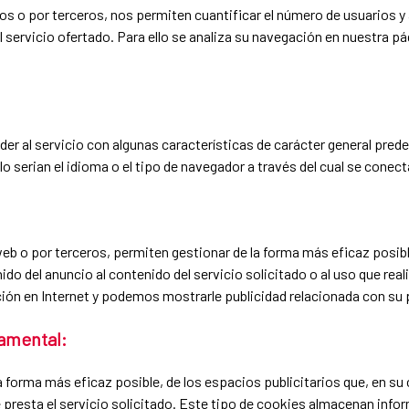
s o por terceros, nos permiten cuantificar el número de usuarios y as
el servicio ofertado. Para ello se analiza su navegación en nuestra pá
er al servicio con algunas características de carácter general predef
o serian el idioma o el tipo de navegador a través del cual se conecta
eb o por terceros, permiten gestionar de la forma más eficaz posible
do del anuncio al contenido del servicio solicitado o al uso que real
ón en Internet y podemos mostrarle publicidad relacionada con su p
amental:
a forma más eficaz posible, de los espacios publicitarios que, en su 
e presta el servicio solicitado. Este tipo de cookies almacenan inf