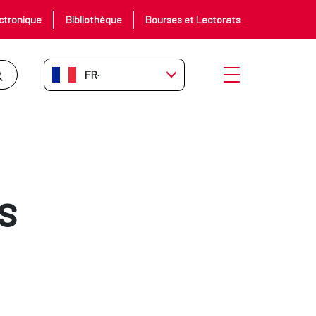
ctronique
Bibliothèque
Bourses et Lectorats
FR-FR
Ouvrir le menu
s