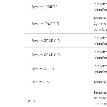
Publicit
__Secure-1PSIDTS
anuncios
Técnica.
__Secure-1PAPISID
Ayuda a 
autoriza
Publicit
__Secure-3PAPISID
anuncios
Publicit
__Secure-3PAPISID
anuncios
Publicit
__Secure-3PSID
anuncios
__Secure-ENID
Técnica.
Técnica.
fin de a
AEC
por impr