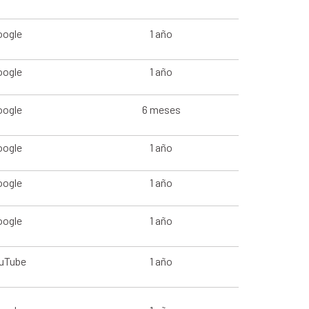
oogle
1 año
oogle
1 año
oogle
6 meses
oogle
1 año
oogle
1 año
oogle
1 año
uTube
1 año