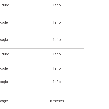
utube
1 año
oogle
1 año
oogle
1 año
utube
1 año
oogle
1 año
oogle
1 año
oogle
6 meses