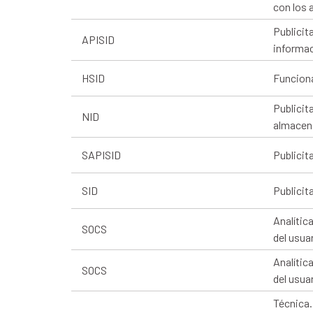
con los 
Publicit
APISID
informac
HSID
Funciona
Publicit
NID
almacena
SAPISID
Publicit
SID
Publicit
Analític
SOCS
del usuar
Analític
SOCS
del usuar
Técnica.