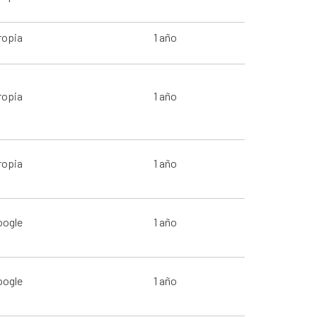
ropia
1 año
ropia
1 año
ropia
1 año
oogle
1 año
oogle
1 año