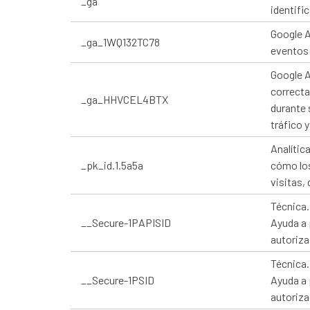
_ga
identifi
Google A
_ga_1WQ132TC78
eventos 
Google A
correcta
_ga_HHVCEL4BTX
durante 
tráfico 
Analític
_pk_id.1.5a5a
cómo los
visitas,
Técnica.
__Secure-1PAPISID
Ayuda a 
autoriza
Técnica.
__Secure-1PSID
Ayuda a 
autoriza