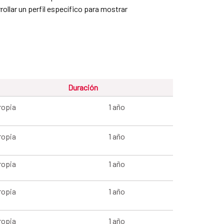
ollar un perfil específico para mostrar
Duración
ropia
1 año
ropia
1 año
ropia
1 año
ropia
1 año
ropia
1 año