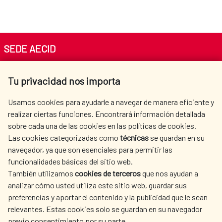
SEDE AECID
Av. Reyes Católicos 4 - 28040 Madrid
Tu privacidad nos importa
Tel. +34 900 20 30 54​​​​​​​
centro.informacion@aecid.es
Usamos cookies para ayudarle a navegar de manera eficiente y
realizar ciertas funciones. Encontrará información detallada
sobre cada una de las cookies en las políticas de cookies.
AECID
OÙ NOUS COOPÉRONS
Las cookies categorizadas como
técnicas
se guardan en su
L'ACTION HUMANITAIRE
SALLE DE PRESSE
navegador, ya que son esenciales para permitir las
ESPAGNOLE
funcionalidades básicas del sitio web.
CULTURE ET SCIENCE
BIBLIOTHÈQUE
También utilizamos
cookies de terceros
que nos ayudan a
analizar cómo usted utiliza este sitio web, guardar sus
preferencias y aportar el contenido y la publicidad que le sean
relevantes. Estas cookies solo se guardan en su navegador
previo consentimiento por su parte.