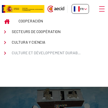
Saut au contenu principal
Ouvri
FR-FR
CULTURE ET DÉVELOPPEMENT
INICIO
COOPERACIÓN
SECTEURS DE COOPÉRATION
CULTURA Y CIENCIA
CULTURE ET DÉVELOPPEMENT DURABLE