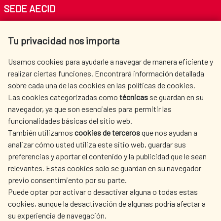
SEDE AECID
Av. Reyes Católicos 4 - 28040 Madrid
Tu privacidad nos importa
Tel. +34 900 20 30 54​​​​​​​
centro.informacion@aecid.es
Usamos cookies para ayudarle a navegar de manera eficiente y
realizar ciertas funciones. Encontrará información detallada
sobre cada una de las cookies en las políticas de cookies.
AECID
OÙ NOUS COOPÉRONS
Las cookies categorizadas como
técnicas
se guardan en su
L'ACTION HUMANITAIRE
SALLE DE PRESSE
navegador, ya que son esenciales para permitir las
ESPAGNOLE
funcionalidades básicas del sitio web.
CULTURE ET SCIENCE
BIBLIOTHÈQUE
También utilizamos
cookies de terceros
que nos ayudan a
analizar cómo usted utiliza este sitio web, guardar sus
preferencias y aportar el contenido y la publicidad que le sean
relevantes. Estas cookies solo se guardan en su navegador
previo consentimiento por su parte.
Puede optar por activar o desactivar alguna o todas estas
NOS RÉSEAUX SOCIAUX
cookies, aunque la desactivación de algunas podría afectar a
su experiencia de navegación.