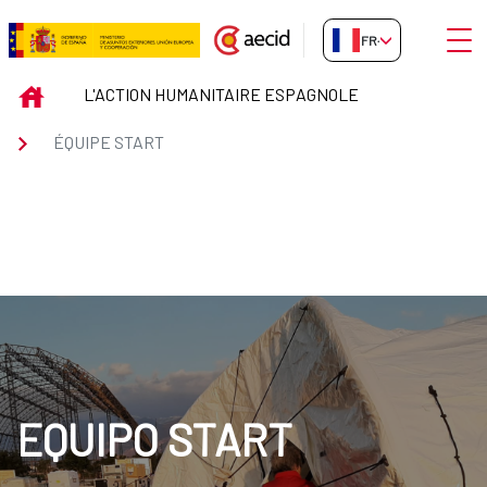
Saut au contenu principal
Ouvri
FR-FR
ÉQUIPE START
INICIO
L'ACTION HUMANITAIRE ESPAGNOLE
ÉQUIPE START
EQUIPO START