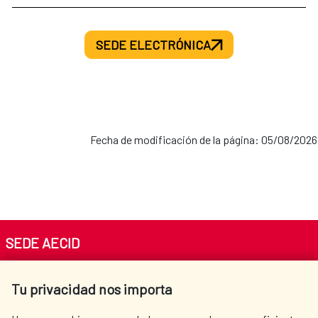
SEDE ELECTRÓNICA
Fecha de modificación de la página: 05/08/2026
SEDE AECID
Av. Reyes Católicos 4 - 28040 Madrid
Tu privacidad nos importa
Tel. +34 900 20 30 54​​​​​​​
centro.informacion@aecid.es