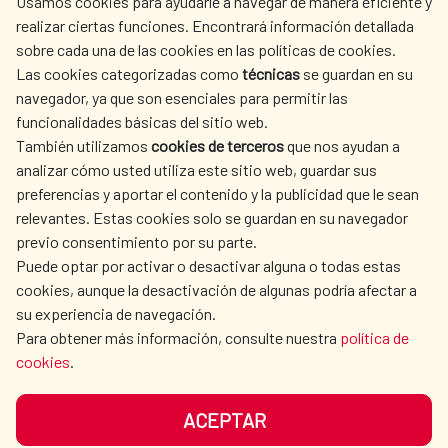
Usamos cookies para ayudarle a navegar de manera eficiente y
realizar ciertas funciones. Encontrará información detallada
sobre cada una de las cookies en las políticas de cookies.
AECID
OÙ NOUS COOPÉRONS
Las cookies categorizadas como
técnicas
se guardan en su
L'ACTION HUMANITAIRE
SALLE DE PRESSE
navegador, ya que son esenciales para permitir las
ESPAGNOLE
funcionalidades básicas del sitio web.
CULTURE ET SCIENCE
BIBLIOTHÈQUE
También utilizamos
cookies de terceros
que nos ayudan a
analizar cómo usted utiliza este sitio web, guardar sus
preferencias y aportar el contenido y la publicidad que le sean
relevantes. Estas cookies solo se guardan en su navegador
previo consentimiento por su parte.
Puede optar por activar o desactivar alguna o todas estas
NOS RÉSEAUX SOCIAUX
cookies, aunque la desactivación de algunas podría afectar a
su experiencia de navegación.
Para obtener más información, consulte nuestra
política de
cookies
.
ACEPTAR
MENTIONS LÉGALES
PROTECTION DES DONNÉES