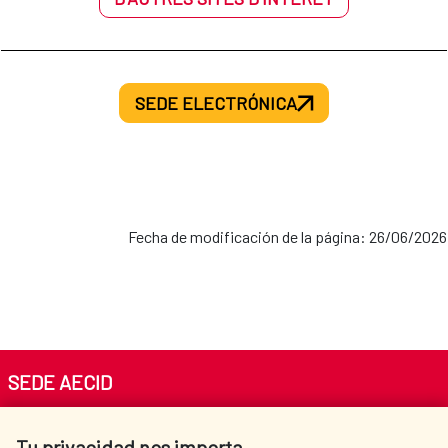
SEDE ELECTRÓNICA
Fecha de modificación de la página: 26/06/2026
SEDE AECID
Av. Reyes Católicos 4 - 28040 Madrid
Tu privacidad nos importa
Tel. +34 900 20 30 54​​​​​​​