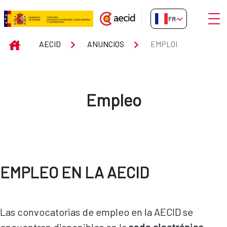
Saut au contenu principal
Ouvri
FR-FR
Emploi
INICIO
AECID
ANUNCIOS
EMPLOI
Empleo
EMPLEO EN LA AECID
Las convocatorias de empleo en la AECID se