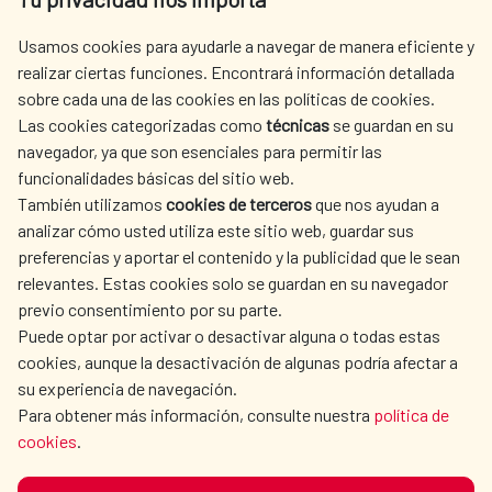
centro.informacion@aecid.es
Usamos cookies para ayudarle a navegar de manera eficiente y
realizar ciertas funciones. Encontrará información detallada
sobre cada una de las cookies en las políticas de cookies.
AECID
OÙ NOUS COOPÉRONS
Las cookies categorizadas como
técnicas
se guardan en su
L'ACTION HUMANITAIRE
SALLE DE PRESSE
navegador, ya que son esenciales para permitir las
ESPAGNOLE
funcionalidades básicas del sitio web.
CULTURE ET SCIENCE
BIBLIOTHÈQUE
También utilizamos
cookies de terceros
que nos ayudan a
analizar cómo usted utiliza este sitio web, guardar sus
preferencias y aportar el contenido y la publicidad que le sean
relevantes. Estas cookies solo se guardan en su navegador
previo consentimiento por su parte.
Puede optar por activar o desactivar alguna o todas estas
NOS RÉSEAUX SOCIAUX
cookies, aunque la desactivación de algunas podría afectar a
su experiencia de navegación.
Para obtener más información, consulte nuestra
política de
cookies
.