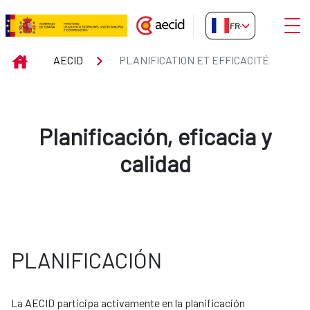
Saut au contenu principal
Ouvri
FR-FR
Planification et Efficacité
INICIO
AECID
PLANIFICATION ET EFFICACITÉ
Planificación, eficacia y
calidad
PLANIFICACIÓN
La AECID participa activamente en la planificación 