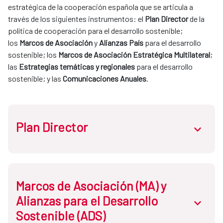
estratégica de la cooperación española que se articula a 
través de los siguientes instrumentos: el 
Plan Director
 de la 
política de cooperación para el desarrollo sostenible; 
los 
Marcos de Asociación 
y 
Alianzas País
 para el desarrollo 
sostenible; los 
Marcos de Asociación Estratégica Multilateral
; 
las 
Estrategias temáticas y regionales
 para el desarrollo 
sostenible; y las 
Comunicaciones Anuales
.
Plan Director
abrir.des
Atendiendo a la 
Ley de Cooperación
, el Plan Director es el 
Marcos de Asociación (MA) y
documento que establece la política de cooperación para 
Alianzas para el Desarrollo
abrir.des
el desarrollo sostenible y la solidaridad global
, a través del 
Sostenible (ADS)
sistema español de cooperación para el desarrollo 