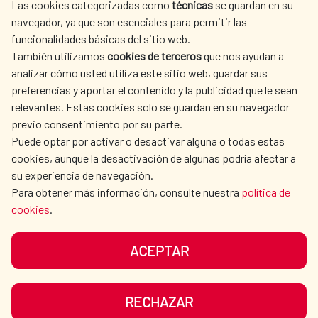
Alianza para el Desarrollo Sostenible entre
Las cookies categorizadas como
técnicas
se guardan en su
L'ACTION HUMANITAIRE
SALLE DE PRESSE
España y Egipto 2025-2030
navegador, ya que son esenciales para permitir las
ESPAGNOLE
funcionalidades básicas del sitio web.
Alianza para el Desarrollo Sostenible España-
CULTURE ET SCIENCE
BIBLIOTHÈQUE
También utilizamos
cookies de terceros
que nos ayudan a
Egipto 2025-2030 (Árabe)
analizar cómo usted utiliza este sitio web, guardar sus
Sustainable Development Alliance between
preferencias y aportar el contenido y la publicidad que le sean
Spain - Egypt 2025-2030
relevantes. Estas cookies solo se guardan en su navegador
previo consentimiento por su parte.
Alianza para el Desarrollo Sostenible España-
Puede optar por activar o desactivar alguna o todas estas
Panamá 2026–2030
NOS RÉSEAUX SOCIAUX
cookies, aunque la desactivación de algunas podría afectar a
Alianza para el Desarrollo de España y
su experiencia de navegación.
Uruguay 2025-2030
Para obtener más información, consulte nuestra
política de
cookies
.
ACEPTAR
MENTIONS LÉGALES
PROTECTION DES DONNÉES
COOKIES
NAVÉGATION
RECHAZAR
ACCESSIBILITÉ
PLAN DU SITE