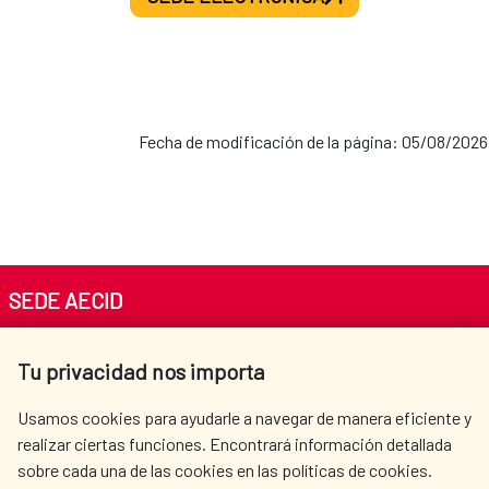
2021-2024
MAP Palestina-España
Fecha de modificación de la página: 05/08/2026
2020-2024
MAP Cuba-España
SEDE AECID
2019-2022
Av. Reyes Católicos 4 - 28040 Madrid
Tu privacidad nos importa
Tel. +34 900 20 30 54​​​​​​​
centro.informacion@aecid.es
Usamos cookies para ayudarle a navegar de manera eficiente y
En la actualidad, se encuentran vigentes las
realizar ciertas funciones. Encontrará información detallada
siguientes
Alianzas para el Desarrollo Sostenible:
sobre cada una de las cookies en las políticas de cookies.
AECID
OÙ NOUS COOPÉRONS