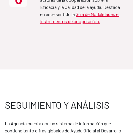
Eficacia y la Calidad de la ayuda. Destaca 
MAP Mozambique-España
en este sentido la 
Guía de Modalidades e 
Instrumentos de cooperación.
2021-2024
MAP Jordania-España
2020-2024
Marco de Asociación para el 
Desarrollo sostenible de 
SEGUIMIENTO Y ANÁLISIS
España-Colombia 
2025-2029
La Agencia cuenta con un sistema de información que 
contiene tanto cifras globales de Ayuda Oficial al Desarrollo 