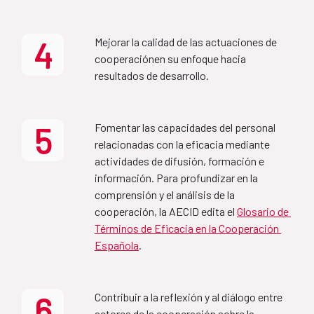
Plan de acción 2025
2027) (FR)
4
Mejorar la calidad de las actuaciones de 
Aprobado por el Consejo Rector de la Agencia, el 16 
MAP Etiopía-España
cooperaciónen su enfoque hacia 
de junio de 2025 y publicado en junio de 2025 
(nueva 
resultados de desarrollo.
publicación en agosto 2025 con corrección de 
2022-2027
erratas)
.
5
Fomentar las capacidades del personal 
Informe Seguimiento Plan
relacionadas con la eficacia mediante 
Country Partnership 
Acción 2025
actividades de difusión, formación e 
Framework Ethiopia-Spain 
información. Para profundizar en la 
2022-2027
comprensión y el análisis de la 
Plan de acción 2026
cooperación, la AECID edita el 
Glosario de 
Términos de Eficacia en la Cooperación 
MAP Bolivia-España
Española
.
Aprobado por el Consejo Rector de la Agencia, el 30 
de junio de 2026 y publicado en junio de 2026
2022-2025
6
Contribuir a la reflexión y al diálogo entre 
actores de la cooperación sobre la 