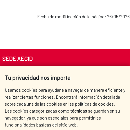
Fecha de modificación de la página: 26/05/2026
SEDE AECID
Av. Reyes Católicos 4 - 28040 Madrid
Tu privacidad nos importa
Tel. +34 900 20 30 54​​​​​​​
centro.informacion@aecid.es
Usamos cookies para ayudarle a navegar de manera eficiente y
realizar ciertas funciones. Encontrará información detallada
sobre cada una de las cookies en las políticas de cookies.
AECID
OÙ NOUS COOPÉRONS
Las cookies categorizadas como
técnicas
se guardan en su
L'ACTION HUMANITAIRE
SALLE DE PRESSE
navegador, ya que son esenciales para permitir las
ESPAGNOLE
funcionalidades básicas del sitio web.