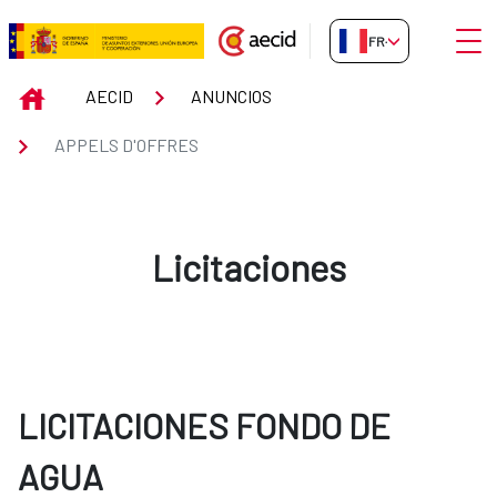
Saut au contenu principal
Ouvri
FR-FR
Appels d&#39;Offres
INICIO
AECID
ANUNCIOS
APPELS D'OFFRES
Licitaciones
LICITACIONES FONDO DE
AGUA