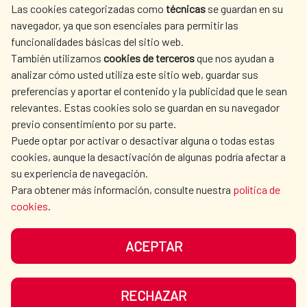
Las cookies categorizadas como
técnicas
se guardan en su
L'ACTION HUMANITAIRE
SALLE DE PRESSE
navegador, ya que son esenciales para permitir las
ESPAGNOLE
funcionalidades básicas del sitio web.
CULTURE ET SCIENCE
BIBLIOTHÈQUE
También utilizamos
cookies de terceros
que nos ayudan a
analizar cómo usted utiliza este sitio web, guardar sus
preferencias y aportar el contenido y la publicidad que le sean
relevantes. Estas cookies solo se guardan en su navegador
previo consentimiento por su parte.
Puede optar por activar o desactivar alguna o todas estas
NOS RÉSEAUX SOCIAUX
cookies, aunque la desactivación de algunas podría afectar a
su experiencia de navegación.
Para obtener más información, consulte nuestra
política de
cookies
.
ACEPTAR
MENTIONS LÉGALES
PROTECTION DES DONNÉES
COOKIES
NAVÉGATION
RECHAZAR
ACCESSIBILITÉ
PLAN DU SITE