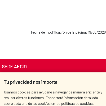
Fecha de modificación de la página: 19/06/2026
SEDE AECID
Av. Reyes Católicos 4 - 28040 Madrid
Tu privacidad nos importa
Tel. +34 900 20 30 54​​​​​​​
centro.informacion@aecid.es
Usamos cookies para ayudarle a navegar de manera eficiente y
realizar ciertas funciones. Encontrará información detallada
sobre cada una de las cookies en las políticas de cookies.
AECID
OÙ NOUS COOPÉRONS