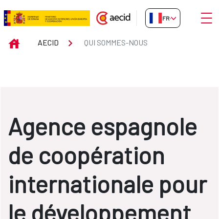
Saut au contenu principal
Ouvri
FR-FR
QUI SOMMES-NOUS
INICIO
AECID
QUI SOMMES-NOUS
Agence espagnole
de coopération
internationale pour
le développement