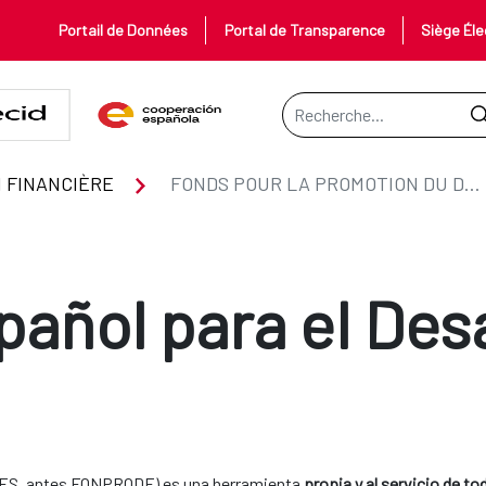
Portail de Données
Portal de Transparence
Siège Éle
Barre de recherche
U DÉVELOPPEMENT
 FINANCIÈRE
FONDS POUR LA PROMOTION DU DÉVELOPPEMENT
ñol para el Desa
EDES, antes FONPRODE) es una herramienta
propia y al servicio de to