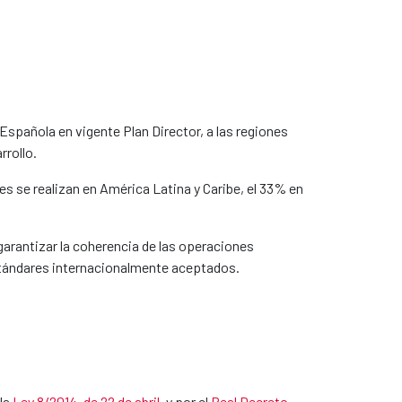
spañola en vigente Plan Director, a las regiones
rrollo.
es se realizan en América Latina y Caribe, el 33% en
garantizar la coherencia de las operaciones
 estándares internacionalmente aceptados.
 la
Ley 8/2014, de 22 de abril
​, y por el
Real Decreto