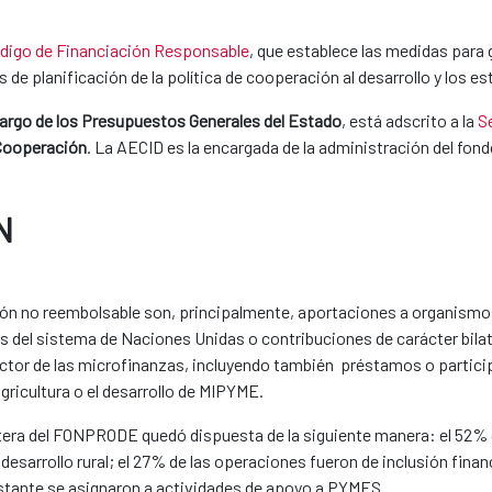
digo de Financiación Responsable
, que establece las medidas para 
 de planificación de la política de cooperación al desarrollo y los
cargo de los Presupuestos Generales del Estado
, está adscrito a la
S
 Cooperación
. La AECID es la encargada de la administración del fon
N
ón no reembolsable son, principalmente, aportaciones a organismos 
mas del sistema de Naciones Unidas o contribuciones de carácter bila
ector de las microfinanzas, incluyendo también préstamos o partic
agricultura o el desarrollo de MIPYME.
 cartera del FONPRODE quedó dispuesta de la siguiente manera: el 52
y desarrollo rural; el 27% de las operaciones fueron de inclusión fina
 restante se asignaron a actividades de apoyo a PYMES.