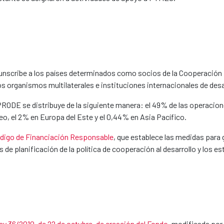
unscribe a los países determinados como socios de la Cooperación E
s organismos multilaterales e instituciones internacionales de desa
NPRODE se distribuye de la siguiente manera: el 49% de las operacion
eo, el 2% en Europa del Este y el 0,44% en Asia Pacífico.
digo de Financiación Responsable
, que establece las medidas para 
 de planificación de la política de cooperación al desarrollo y los
ey 36/2010, de 22 de octubre, de creación del Fondo
, modificada por