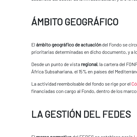
ÁMBITO GEOGRÁFICO
El
ámbito geográfico de actuación
del Fondo se circ
prioritarias determinadas en dicho documento, y a lo
Desde un punto de vista
regional
, la cartera del FO
África Subsahariana, el 15% en países del Mediterrán
La actividad reembolsable del fondo se rige por el
Có
financiadas con cargo al Fondo, dentro de los marcos
LA GESTIÓN DEL FEDES
El
marco normativo
del FEDES se establece por la
L