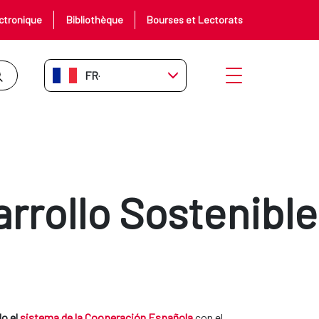
ctronique
Bibliothèque
Bourses et Lectorats
FR-FR
Ouvrir le menu
rrollo Sostenible
do el
sistema de la Cooperación Española
con el