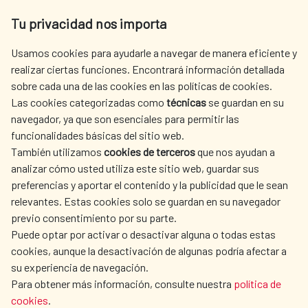
Av. Reyes Católicos 4 - 28040 Madrid
Tu privacidad nos importa
Tel. +34 900 20 30 54​​​​​​​
centro.informacion@aecid.es
Usamos cookies para ayudarle a navegar de manera eficiente y
realizar ciertas funciones. Encontrará información detallada
sobre cada una de las cookies en las políticas de cookies.
AECID
OÙ NOUS COOPÉRONS
Las cookies categorizadas como
técnicas
se guardan en su
L'ACTION HUMANITAIRE
SALLE DE PRESSE
navegador, ya que son esenciales para permitir las
ESPAGNOLE
funcionalidades básicas del sitio web.
CULTURE ET SCIENCE
BIBLIOTHÈQUE
También utilizamos
cookies de terceros
que nos ayudan a
analizar cómo usted utiliza este sitio web, guardar sus
preferencias y aportar el contenido y la publicidad que le sean
relevantes. Estas cookies solo se guardan en su navegador
previo consentimiento por su parte.
Puede optar por activar o desactivar alguna o todas estas
NOS RÉSEAUX SOCIAUX
cookies, aunque la desactivación de algunas podría afectar a
su experiencia de navegación.
Para obtener más información, consulte nuestra
política de
cookies
.