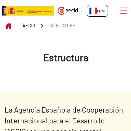
Saut au contenu principal
Ouvri
FR-FR
Structure
INICIO
AECID
STRUCTURE
Estructura
La Agencia Española de Cooperación 
Internacional para el Desarrollo 