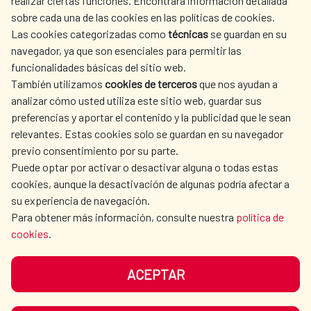
realizar ciertas funciones. Encontrará información detallada
sobre cada una de las cookies en las políticas de cookies.
AECID
OÙ NOUS COOPÉRONS
Las cookies categorizadas como
técnicas
se guardan en su
L'ACTION HUMANITAIRE
SALLE DE PRESSE
navegador, ya que son esenciales para permitir las
ESPAGNOLE
funcionalidades básicas del sitio web.
CULTURE ET SCIENCE
BIBLIOTHÈQUE
También utilizamos
cookies de terceros
que nos ayudan a
analizar cómo usted utiliza este sitio web, guardar sus
preferencias y aportar el contenido y la publicidad que le sean
relevantes. Estas cookies solo se guardan en su navegador
previo consentimiento por su parte.
Puede optar por activar o desactivar alguna o todas estas
NOS RÉSEAUX SOCIAUX
cookies, aunque la desactivación de algunas podría afectar a
su experiencia de navegación.
Para obtener más información, consulte nuestra
política de
cookies
.
ACEPTAR
MENTIONS LÉGALES
PROTECTION DES DONNÉES
COOKIES
NAVÉGATION