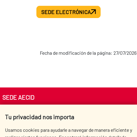
SEDE ELECTRÓNICA
Fecha de modificación de la página: 27/07/2026
SEDE AECID
Av. Reyes Católicos 4 - 28040 Madrid
Tu privacidad nos importa
Tel. +34 900 20 30 54​​​​​​​
centro.informacion@aecid.es
Usamos cookies para ayudarle a navegar de manera eficiente y