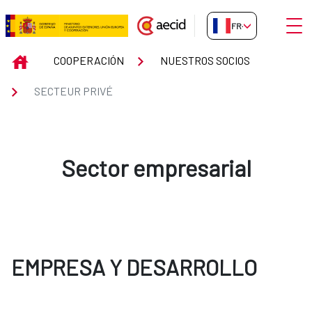
Saut au contenu principal
Ouvri
FR-FR
SECTEUR PRIVÉ
INICIO
COOPERACIÓN
NUESTROS SOCIOS
SECTEUR PRIVÉ
Sector empresarial
EMPRESA Y DESARROLLO