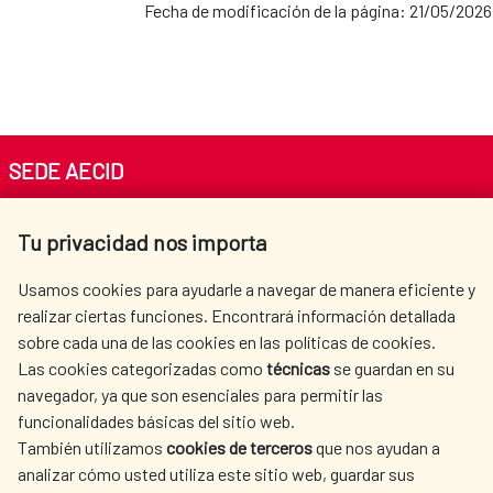
Fecha de modificación de la página: 21/05/2026
SEDE AECID
Av. Reyes Católicos 4 - 28040 Madrid
Tu privacidad nos importa
Tel. +34 900 20 30 54​​​​​​​
centro.informacion@aecid.es
Usamos cookies para ayudarle a navegar de manera eficiente y
realizar ciertas funciones. Encontrará información detallada
sobre cada una de las cookies en las políticas de cookies.
AECID
OÙ NOUS COOPÉRONS
Las cookies categorizadas como
técnicas
se guardan en su
L'ACTION HUMANITAIRE
SALLE DE PRESSE
navegador, ya que son esenciales para permitir las
ESPAGNOLE
funcionalidades básicas del sitio web.
CULTURE ET SCIENCE
BIBLIOTHÈQUE
También utilizamos
cookies de terceros
que nos ayudan a
analizar cómo usted utiliza este sitio web, guardar sus