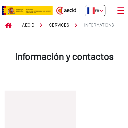
Saut au contenu principal
Ouvri
FR-FR
INFORMATIONS
INICIO
AECID
SERVICES
INFORMATIONS
Información y contactos