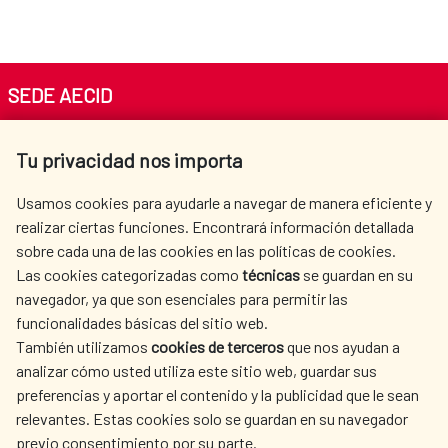
SEDE AECID
Av. Reyes Católicos 4 - 28040 Madrid
Tu privacidad nos importa
Tel. +34 900 20 30 54​​​​​​​
centro.informacion@aecid.es
Usamos cookies para ayudarle a navegar de manera eficiente y
realizar ciertas funciones. Encontrará información detallada
sobre cada una de las cookies en las políticas de cookies.
AECID
OÙ NOUS COOPÉRONS
Las cookies categorizadas como
técnicas
se guardan en su
L'ACTION HUMANITAIRE
SALLE DE PRESSE
navegador, ya que son esenciales para permitir las
ESPAGNOLE
funcionalidades básicas del sitio web.
CULTURE ET SCIENCE
BIBLIOTHÈQUE
También utilizamos
cookies de terceros
que nos ayudan a
analizar cómo usted utiliza este sitio web, guardar sus
preferencias y aportar el contenido y la publicidad que le sean
relevantes. Estas cookies solo se guardan en su navegador
previo consentimiento por su parte.