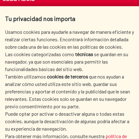
Av. Reyes Católicos 4 - 28040 Madrid
Tu privacidad nos importa
Tel. +34 900 20 30 54​​​​​​​
centro.informacion@aecid.es
Usamos cookies para ayudarle a navegar de manera eficiente y
realizar ciertas funciones. Encontrará información detallada
sobre cada una de las cookies en las políticas de cookies.
AECID
OÙ NOUS COOPÉRONS
Las cookies categorizadas como
técnicas
se guardan en su
L'ACTION HUMANITAIRE
SALLE DE PRESSE
navegador, ya que son esenciales para permitir las
ESPAGNOLE
funcionalidades básicas del sitio web.
CULTURE ET SCIENCE
BIBLIOTHÈQUE
También utilizamos
cookies de terceros
que nos ayudan a
analizar cómo usted utiliza este sitio web, guardar sus
preferencias y aportar el contenido y la publicidad que le sean
relevantes. Estas cookies solo se guardan en su navegador
previo consentimiento por su parte.
Puede optar por activar o desactivar alguna o todas estas
NOS RÉSEAUX SOCIAUX
cookies, aunque la desactivación de algunas podría afectar a
su experiencia de navegación.
Para obtener más información, consulte nuestra
política de