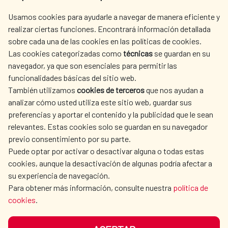
centro.informacion@aecid.es
Usamos cookies para ayudarle a navegar de manera eficiente y
realizar ciertas funciones. Encontrará información detallada
sobre cada una de las cookies en las políticas de cookies.
AECID
OÙ NOUS COOPÉRONS
Las cookies categorizadas como
técnicas
se guardan en su
L'ACTION HUMANITAIRE
SALLE DE PRESSE
navegador, ya que son esenciales para permitir las
ESPAGNOLE
funcionalidades básicas del sitio web.
CULTURE ET SCIENCE
BIBLIOTHÈQUE
También utilizamos
cookies de terceros
que nos ayudan a
analizar cómo usted utiliza este sitio web, guardar sus
preferencias y aportar el contenido y la publicidad que le sean
relevantes. Estas cookies solo se guardan en su navegador
previo consentimiento por su parte.
Puede optar por activar o desactivar alguna o todas estas
NOS RÉSEAUX SOCIAUX
cookies, aunque la desactivación de algunas podría afectar a
su experiencia de navegación.
Para obtener más información, consulte nuestra
política de
cookies
.