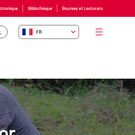
ctronique
Bibliothèque
Bourses et Lectorats
FR-FR
Ouvrir le menu
or