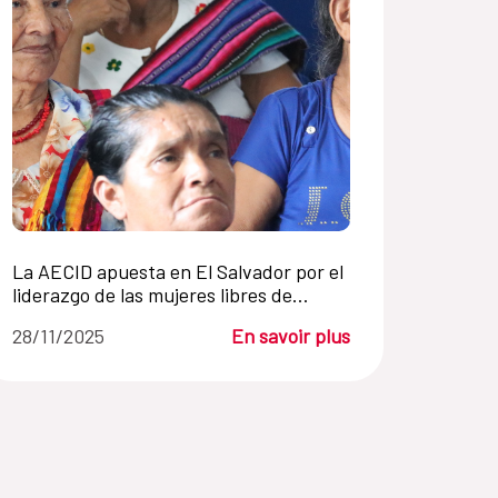
La AECID apuesta en El Salvador por el
liderazgo de las mujeres libres de
violencia para promover sociedades
28/11/2025
En savoir plus
más justas