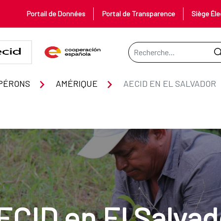
Portail de Données
Portal de Transparence
Siège Éle
Barre de recherche
PÉRONS
AMÉRIQUE
AECID EN EL SALVADOR
ECID en El Salvad