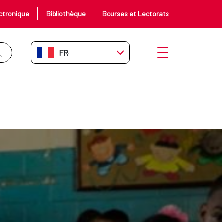
ctronique
Bibliothèque
Bourses et Lectorats
FR-FR
Ouvrir le menu