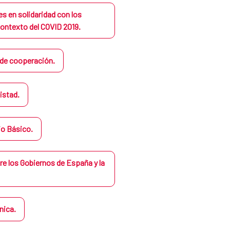
s en solidaridad con los
contexto del COVID 2019.
 de cooperación.
istad.
o Básico.
re los Gobiernos de España y la
nica.