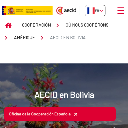
Saut au contenu principal
Ouvri
FR-FR
AECID en Bolivia
INICIO
COOPERACIÓN
OÙ NOUS COOPÉRONS
AMÉRIQUE
AECID EN BOLIVIA
AECID en Bolivia
Oficina de la Cooperación Española