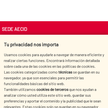
SEDE AECID
Av. Reyes Católicos 4 - 28040 Madrid
Tu privacidad nos importa
Tel. +34 900 20 30 54​​​​​​​
centro.informacion@aecid.es
Usamos cookies para ayudarle a navegar de manera eficiente y
realizar ciertas funciones. Encontrará información detallada
sobre cada una de las cookies en las políticas de cookies.
AECID
OÙ NOUS COOPÉRONS
Las cookies categorizadas como
técnicas
se guardan en su
L'ACTION HUMANITAIRE
SALLE DE PRESSE
navegador, ya que son esenciales para permitir las
ESPAGNOLE
funcionalidades básicas del sitio web.
CULTURE ET SCIENCE
BIBLIOTHÈQUE
También utilizamos
cookies de terceros
que nos ayudan a
analizar cómo usted utiliza este sitio web, guardar sus
preferencias y aportar el contenido y la publicidad que le sean
relevantes. Estas cookies solo se guardan en su navegador