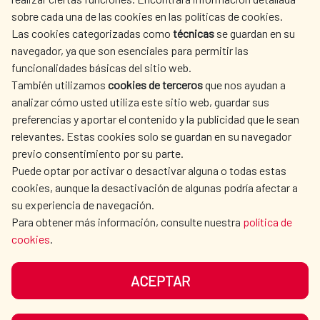
sobre cada una de las cookies en las políticas de cookies.
AECID
OÙ NOUS COOPÉRONS
Las cookies categorizadas como
técnicas
se guardan en su
L'ACTION HUMANITAIRE
SALLE DE PRESSE
navegador, ya que son esenciales para permitir las
ESPAGNOLE
funcionalidades básicas del sitio web.
CULTURE ET SCIENCE
BIBLIOTHÈQUE
También utilizamos
cookies de terceros
que nos ayudan a
analizar cómo usted utiliza este sitio web, guardar sus
preferencias y aportar el contenido y la publicidad que le sean
relevantes. Estas cookies solo se guardan en su navegador
previo consentimiento por su parte.
Puede optar por activar o desactivar alguna o todas estas
NOS RÉSEAUX SOCIAUX
cookies, aunque la desactivación de algunas podría afectar a
su experiencia de navegación.
Para obtener más información, consulte nuestra
política de
cookies
.
ACEPTAR
MENTIONS LÉGALES
PROTECTION DES DONNÉES
COOKIES
NAVÉGATION