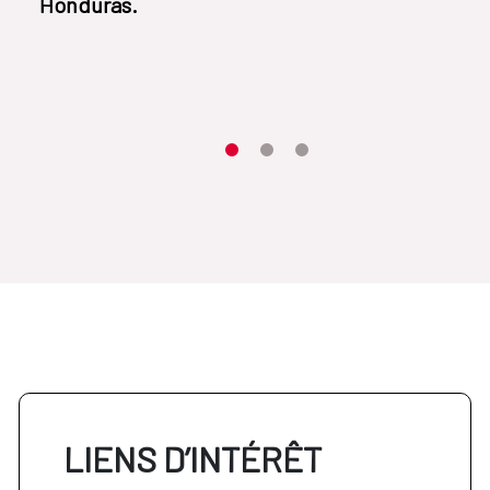
Honduras.
Item 1
Item2
Item3
LIENS D’INTÉRÊT