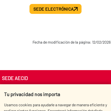
SEDE ELECTRÓNICA
Fecha de modificación de la página: 12/02/2026
SEDE AECID
Av. Reyes Católicos 4 - 28040 Madrid
Tu privacidad nos importa
Tel. +34 900 20 30 54​​​​​​​
centro.informacion@aecid.es
Usamos cookies para ayudarle a navegar de manera eficiente y
realizar ciertas funciones. Encontrará información detallada