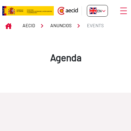
Skip to Main Content
Open
EN-GB
Events
INICIO
AECID
ANUNCIOS
EVENTS
Agenda