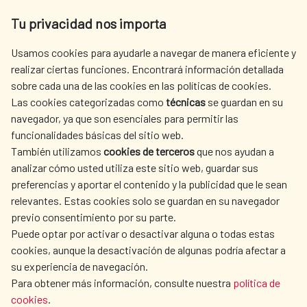
Av. Reyes Católicos 4 - 28040 Madrid
Tu privacidad nos importa
Tel. +34 900 20 30 54​​​​​​​
centro.informacion@aecid.es
Usamos cookies para ayudarle a navegar de manera eficiente y
realizar ciertas funciones. Encontrará información detallada
sobre cada una de las cookies en las políticas de cookies.
AECID
WHERE DO WE COOPERATE?
Las cookies categorizadas como
técnicas
se guardan en su
SPANISH HUMANITARIAN
PRESS ROOM
navegador, ya que son esenciales para permitir las
ACTION
funcionalidades básicas del sitio web.
CULTURE AND SCIENCE
LIBRARY
También utilizamos
cookies de terceros
que nos ayudan a
analizar cómo usted utiliza este sitio web, guardar sus
preferencias y aportar el contenido y la publicidad que le sean
relevantes. Estas cookies solo se guardan en su navegador
previo consentimiento por su parte.
Puede optar por activar o desactivar alguna o todas estas
OUR SOCIAL MEDIA
cookies, aunque la desactivación de algunas podría afectar a
su experiencia de navegación.
Para obtener más información, consulte nuestra
política de
cookies
.