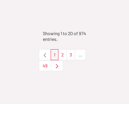
Showing 1 to 20 of 974
entries.
1
2
3
...
Page
Page
Page
Intermediate Pages Use T
49
Page