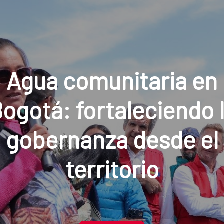
Diálogos sobre agua,
nero y desarrollo urb
See more