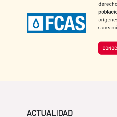
derecho
poblaci
orígenes
saneam
CONOC
ACTUALIDAD