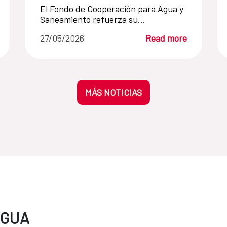
El Fondo de Cooperación para Agua y
Saneamiento refuerza su
compromiso con el saneamiento en
27/05/2026
Read more
LATINOSAN, con una agenda
centrada en la equidad y la
sostenibilidad
MÁS NOTICIAS
AGUA