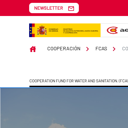
Skip to Main Content
NEWSLETTER
COOPERATION FUND FOR WATER 
INICIO
COOPERACIÓN
FCAS
COOPERATION FUND FOR WATER AND SANITATION. (FCA