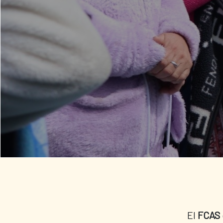
El
FCAS