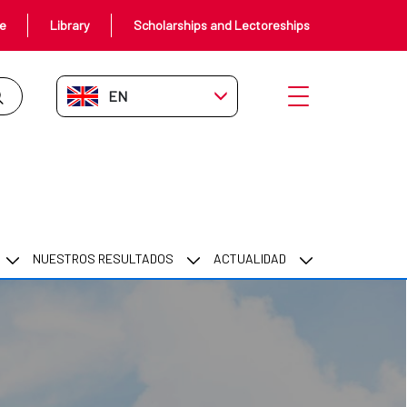
ce
Library
Scholarships and Lectoreships
EN-GB
Open menu
NUESTROS RESULTADOS
ACTUALIDAD