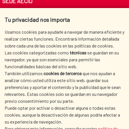
SEDE AECID
Av. Reyes Católicos 4 - 28040 Madrid
Tu privacidad nos importa
Tel. +34 900 20 30 54​​​​​​​
centro.informacion@aecid.es
Usamos cookies para ayudarle a navegar de manera eficiente y
realizar ciertas funciones. Encontrará información detallada
sobre cada una de las cookies en las políticas de cookies.
AECID
WHERE DO WE COOPERATE?
Las cookies categorizadas como
técnicas
se guardan en su
SPANISH HUMANITARIAN
PRESS ROOM
navegador, ya que son esenciales para permitir las
ACTION
funcionalidades básicas del sitio web.
CULTURE AND SCIENCE
LIBRARY
También utilizamos
cookies de terceros
que nos ayudan a
analizar cómo usted utiliza este sitio web, guardar sus
preferencias y aportar el contenido y la publicidad que le sean
relevantes. Estas cookies solo se guardan en su navegador
previo consentimiento por su parte.
Puede optar por activar o desactivar alguna o todas estas
OUR SOCIAL MEDIA
cookies, aunque la desactivación de algunas podría afectar a
su experiencia de navegación.
Para obtener más información, consulte nuestra
política de