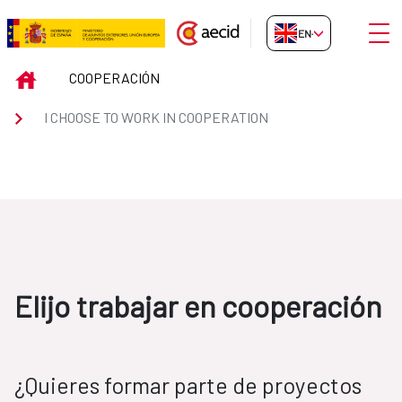
Skip to Main Content
Open
EN-GB
ElijoCooperacion
INICIO
COOPERACIÓN
I CHOOSE TO WORK IN COOPERATION
Elijo trabajar en cooperación
¿Quieres formar parte de proyectos