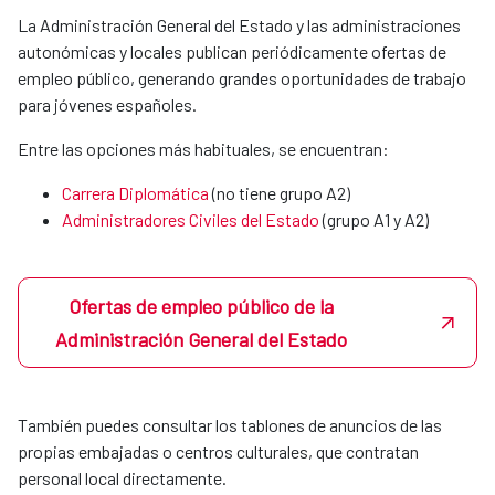
MERIDIES o acuerdos con instituciones
La Administración General del Estado y las administraciones
colaboradoras.
autonómicas y locales publican periódicamente ofertas de
empleo público, generando grandes oportunidades de trabajo
para jóvenes españoles.
Xunta de Galicia
Entre las opciones más habituales, se encuentran:
Carrera Diplomática
(no tiene grupo A2)
Fundación universitaria Las Palmas
Administradores Civiles del Estado
(grupo A1 y A2)​​​​​​​
Universidad Politécnica de Valencia
Ofertas de empleo público de la
Administración General del Estado
Podrás hacerlas tanto en la sede central en Madrid como en
nuestras OCES en el exterior.
También puedes consultar los tablones de anuncios de las
En Madrid, si un estudiante quiere realizar prácticas en la
propias embajadas o centros culturales, que contratan
agencia, por sí mismo o a través de su coordinador de
personal local directamente.
prácticas mandará un correo a la Unidad de Apoyo de la