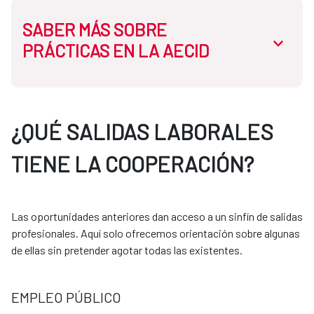
SABER MÁS SOBRE
abrir.des
PRÁCTICAS EN LA AECID
En la AECID disponemos de dos tipos de prácticas:
¿QUÉ SALIDAS LABORALES
TIENE LA COOPERACIÓN?
Prácticas curriculares:
Necesitas que tu universidad tenga convenio con la
Las oportunidades anteriores dan acceso a un sinfín de salidas
AECID. El proceso se gestiona siempre a través de
profesionales. Aquí solo ofrecemos orientación sobre algunas
tu universidad.
de ellas sin pretender agotar todas las existentes.
Prácticas extracurriculares:
EMPLEO PÚBLICO
Puedes acceder mediante programas como