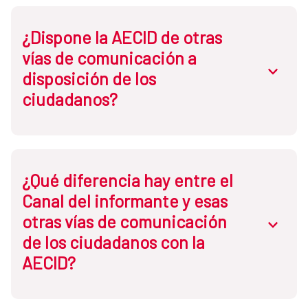
¿Dispone la AECID de otras
vías de comunicación a
abrir.des
disposición de los
ciudadanos?
Ser el medio preferente para que cualquier persona pueda
¿Qué diferencia hay entre el
informar directamente a la AECID sobre
posibles
Canal del informante y esas
infracciones
que se hayan podido cometer en el ámbito
otras vías de comunicación
de la AECID, otorgando una
protección adecuada a los
abrir.des
informantes
frente a las represalias y con
garantías de
de los ciudadanos con la
confidencialidad
.
AECID?