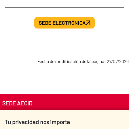
SEDE ELECTRÓNICA
Fecha de modificación de la página: 27/07/2026
SEDE AECID
Av. Reyes Católicos 4 - 28040 Madrid
Tu privacidad nos importa
Tel. +34 900 20 30 54​​​​​​​
centro.informacion@aecid.es