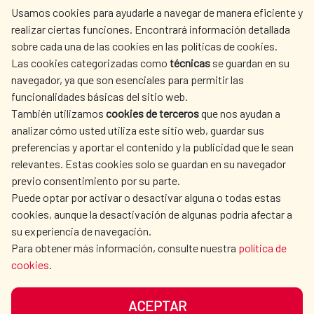
Usamos cookies para ayudarle a navegar de manera eficiente y
realizar ciertas funciones. Encontrará información detallada
sobre cada una de las cookies en las políticas de cookies.
AECID
WHERE DO WE COOPERATE?
Las cookies categorizadas como
técnicas
se guardan en su
SPANISH HUMANITARIAN
PRESS ROOM
navegador, ya que son esenciales para permitir las
ACTION
funcionalidades básicas del sitio web.
CULTURE AND SCIENCE
LIBRARY
También utilizamos
cookies de terceros
que nos ayudan a
analizar cómo usted utiliza este sitio web, guardar sus
preferencias y aportar el contenido y la publicidad que le sean
relevantes. Estas cookies solo se guardan en su navegador
previo consentimiento por su parte.
Puede optar por activar o desactivar alguna o todas estas
OUR SOCIAL MEDIA
cookies, aunque la desactivación de algunas podría afectar a
su experiencia de navegación.
Para obtener más información, consulte nuestra
política de
cookies
.
ACEPTAR
TERMS OF USE
DATA PROTECTION