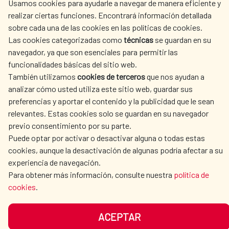
Usamos cookies para ayudarle a navegar de manera eficiente y
ACTION
realizar ciertas funciones. Encontrará información detallada
sobre cada una de las cookies en las políticas de cookies.
CULTURE AND SCIENCE
LIBRARY
Las cookies categorizadas como
técnicas
se guardan en su
navegador, ya que son esenciales para permitir las
funcionalidades básicas del sitio web.
También utilizamos
cookies de terceros
que nos ayudan a
analizar cómo usted utiliza este sitio web, guardar sus
OUR SOCIAL MEDIA
preferencias y aportar el contenido y la publicidad que le sean
relevantes. Estas cookies solo se guardan en su navegador
previo consentimiento por su parte.
Puede optar por activar o desactivar alguna o todas estas
cookies, aunque la desactivación de algunas podría afectar a su
experiencia de navegación.
TERMS OF USE
DATA PROTECTION
Para obtener más información, consulte nuestra
política de
cookies
.
COOKIE POLICY
BROWSING GUIDE
ACCESSIBILITY
SITEMAP
ACEPTAR