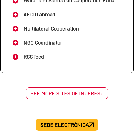
Water and Sanitation Cooperation Fund
MAP Níger-España
AECID abroad
Multilateral Cooperation
2023-2027
NGO Coordinator
Cadre Association Pays de 
RSS feed
Niger - Espagne 2023 – 2027
MAP El Salvador-España
SEE MORE SITES OF INTEREST
2023-2026
MAP Guatemala-España
SEDE ELECTRÓNICA