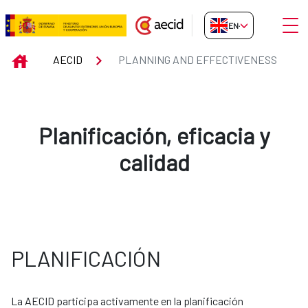
Skip to Main Content
Open
EN-GB
Planning and Effectiveness
INICIO
AECID
PLANNING AND EFFECTIVENESS
Planificación, eficacia y
calidad
PLANIFICACIÓN
La AECID participa activamente en la planificación 