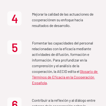
Plan de acción 2025
2027) (FR)
4
Mejorar la calidad de las actuaciones de 
Aprobado por el Consejo Rector de la Agencia, el 16 
MAP Etiopía-España
cooperaciónen su enfoque hacia 
de junio de 2025 y publicado en junio de 2025 
(nueva 
resultados de desarrollo.
publicación en agosto 2025 con corrección de 
2022-2027
erratas)
.
5
Fomentar las capacidades del personal 
Informe Seguimiento Plan
relacionadas con la eficacia mediante 
Country Partnership 
Acción 2025
actividades de difusión, formación e 
Framework Ethiopia-Spain 
información. Para profundizar en la 
2022-2027
comprensión y el análisis de la 
Plan de acción 2026
cooperación, la AECID edita el 
Glosario de 
Términos de Eficacia en la Cooperación 
MAP Bolivia-España
Española
.
Aprobado por el Consejo Rector de la Agencia, el 30 
de junio de 2026 y publicado en junio de 2026
2022-2025
6
Contribuir a la reflexión y al diálogo entre 
actores de la cooperación sobre la 