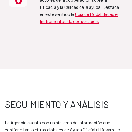
Eficacia y la Calidad de la ayuda. Destaca 
MAP Mozambique-España
en este sentido la 
Guía de Modalidades e 
Instrumentos de cooperación.
2021-2024
MAP Jordania-España
2020-2024
Marco de Asociación para el 
Desarrollo sostenible de 
SEGUIMIENTO Y ANÁLISIS
España-Colombia 
2025-2029
La Agencia cuenta con un sistema de información que 
contiene tanto cifras globales de Ayuda Oficial al Desarrollo 