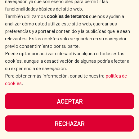
navegador, ya que son esenciales para permitir las
Alianza para el Desarrollo Sostenible entre
ACTION
funcionalidades básicas del sitio web.
España y Egipto 2025-2030
CULTURE AND SCIENCE
LIBRARY
También utilizamos
cookies de terceros
que nos ayudan a
Alianza para el Desarrollo Sostenible España-
analizar cómo usted utiliza este sitio web, guardar sus
Egipto 2025-2030 (Árabe)
preferencias y aportar el contenido y la publicidad que le sean
Sustainable Development Alliance between
relevantes. Estas cookies solo se guardan en su navegador
Spain - Egypt 2025-2030
previo consentimiento por su parte.
Puede optar por activar o desactivar alguna o todas estas
Alianza para el Desarrollo Sostenible España-
OUR SOCIAL MEDIA
cookies, aunque la desactivación de algunas podría afectar a
Panamá 2026–2030
su experiencia de navegación.
Alianza para el Desarrollo de España y
Para obtener más información, consulte nuestra
política de
Uruguay 2025-2030
cookies
.
ACEPTAR
TERMS OF USE
DATA PROTECTION
COOKIE POLICY
BROWSING GUIDE
RECHAZAR
ACCESSIBILITY
SITEMAP