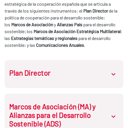
estratégica de la cooperación española que se articula a 
través de los siguientes instrumentos: el 
Plan Director
 de la 
política de cooperación para el desarrollo sostenible; 
los 
Marcos de Asociación 
y 
Alianzas País
 para el desarrollo 
sostenible; los 
Marcos de Asociación Estratégica Multilateral
; 
las 
Estrategias temáticas y regionales
 para el desarrollo 
sostenible; y las 
Comunicaciones Anuales
.
Plan Director
abrir.des
Atendiendo a la 
Ley de Cooperación
, el Plan Director es el 
Marcos de Asociación (MA) y
documento que establece la política de cooperación para 
Alianzas para el Desarrollo
abrir.des
el desarrollo sostenible y la solidaridad global
, a través del 
Sostenible (ADS)
sistema español de cooperación para el desarrollo 