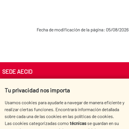
2021-2024
MAP Palestina-España
Fecha de modificación de la página: 05/08/2026
2020-2024
MAP Cuba-España
SEDE AECID
Av. Reyes Católicos 4 - 28040 Madrid
2019-2022
Tu privacidad nos importa
Tel. +34 900 20 30 54​​​​​​​
centro.informacion@aecid.es
Usamos cookies para ayudarle a navegar de manera eficiente y
realizar ciertas funciones. Encontrará información detallada
En la actualidad, se encuentran vigentes las
sobre cada una de las cookies en las políticas de cookies.
AECID
WHERE DO WE COOPERATE?
siguientes
Alianzas para el Desarrollo Sostenible:
Las cookies categorizadas como
técnicas
se guardan en su
SPANISH HUMANITARIAN
PRESS ROOM