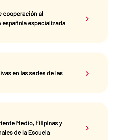
e cooperación al
Saber más sobre el 
ón española especializada
Saber más sobre el 
vas en las sedes de las
nte Medio, Filipinas y
Saber más sobre el 
nales de la Escuela