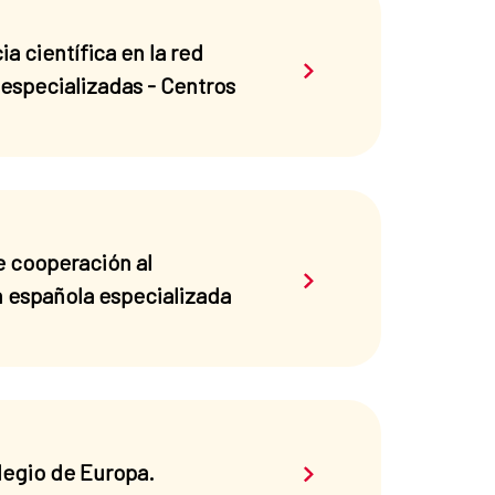
 científica en la red
Saber más sobre el 
 especializadas - Centros
e cooperación al
Saber más sobre el 
ón española especializada
Saber más sobre el 
legio de Europa.