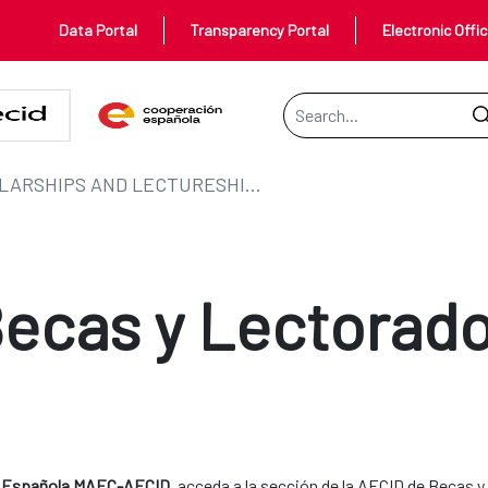
Data Portal
Transparency Portal
Electronic Offi
Search Bar
SCHOLARSHIPS AND LECTURESHIPS
ecas y Lectorad
 Española MAEC-AECID
, acceda a la sección de la AECID de Becas 