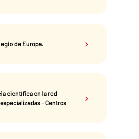
Saber más sobre el 
legio de Europa.
 científica en la red
Saber más sobre el 
 especializadas - Centros