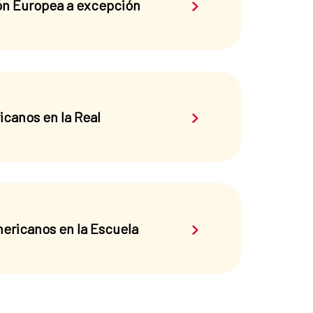
Saber más sobre el 
ión Europea a excepción
Saber más sobre el 
icanos en la Real
Saber más sobre el 
ericanos en la Escuela