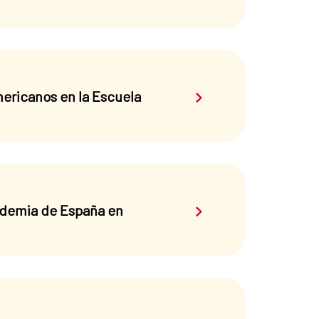
Saber más sobre el 
ericanos en la Escuela
Saber más sobre el 
cademia de España en