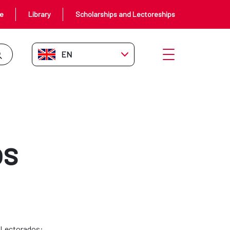
ce
Library
Scholarships and Lectoreships
EN-GB
Open menu
os
y Lectorados: