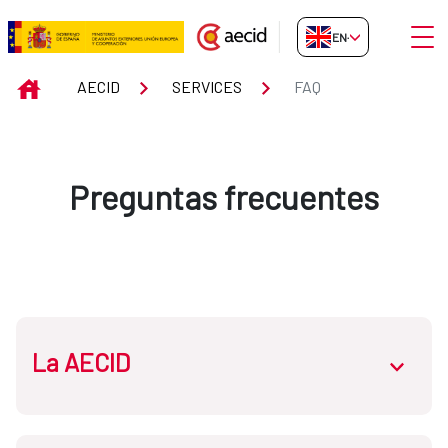
Skip to Main Content
Open
EN-GB
FAQ
INICIO
AECID
SERVICES
FAQ
Preguntas frecuentes
La AECID
abrir.des