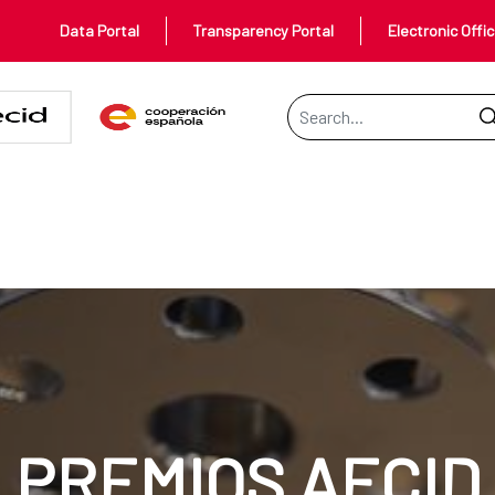
Data Portal
Transparency Portal
Electronic Offi
Search Bar
PREMIOS AECID