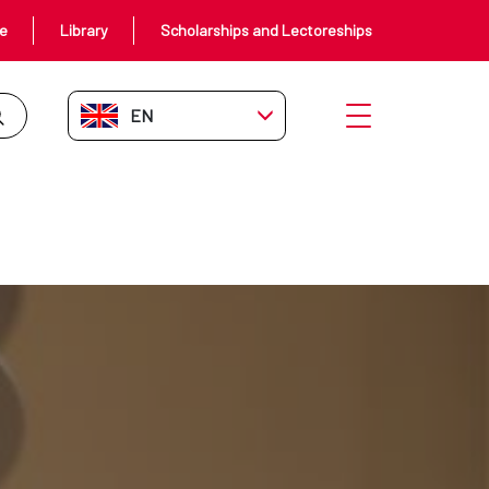
ce
Library
Scholarships and Lectoreships
EN-GB
Open menu