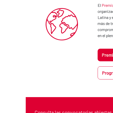
El
Premio
organizac
Latina y 
más de tr
compromis
en el pl
Premi
Progr
Consulta las convocatorias abiertas