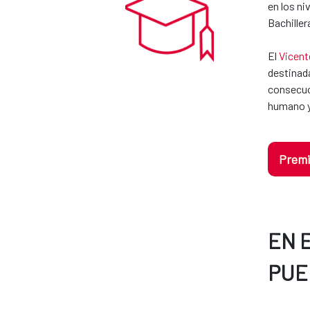
en los ni
Bachiller
El
Vicent
destinada
consecuci
humano y
Premi
EN 
PUE