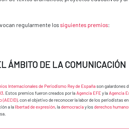
onvocan regularmente los
siguientes premios
:
EL ÁMBITO DE LA COMUNICACIÓN
ios Internacionales de Periodismo Rey de España
son galardones d
83
. Estos premios fueron creados por la
Agencia EFE
y la
Agencia Es
o (AECID)
, con el objetivo de reconocer la labor de los periodistas
ión a la
libertad de expresión
, la
democracia
y los
derechos humano
sa.