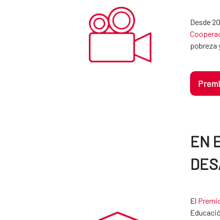
Desde 201
Cooperac
pobreza y
Premi
EN 
DES
El
Premio
Educació