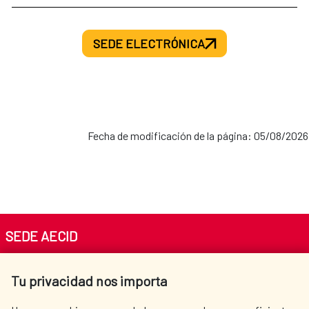
SEDE ELECTRÓNICA
Fecha de modificación de la página: 05/08/2026
SEDE AECID
Av. Reyes Católicos 4 - 28040 Madrid
Tu privacidad nos importa
Tel. +34 900 20 30 54​​​​​​​
centro.informacion@aecid.es