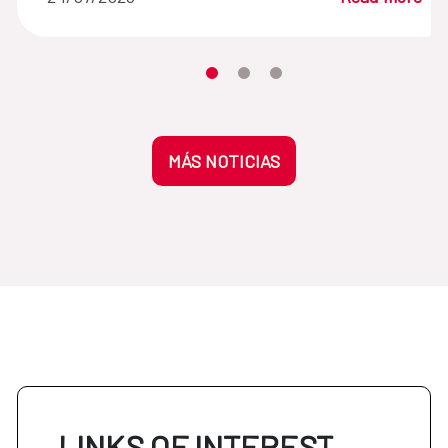
Moves the carousel to its element n
Moves the carousel to its elem
Moves the carousel to its 
MÁS NOTICIAS
LINKS OF INTEREST