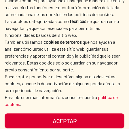
Usamos cookies para ayudarle a navegar de manera eficiente y
realizar ciertas funciones. Encontrará información detallada
sobre cada una de las cookies en las políticas de cookies.
AECID
WHERE DO WE COOPERATE?
Las cookies categorizadas como
técnicas
se guardan en su
SPANISH HUMANITARIAN
PRESS ROOM
navegador, ya que son esenciales para permitir las
ACTION
funcionalidades básicas del sitio web.
CULTURE AND SCIENCE
LIBRARY
También utilizamos
cookies de terceros
que nos ayudan a
analizar cómo usted utiliza este sitio web, guardar sus
preferencias y aportar el contenido y la publicidad que le sean
relevantes. Estas cookies solo se guardan en su navegador
previo consentimiento por su parte.
Puede optar por activar o desactivar alguna o todas estas
OUR SOCIAL MEDIA
cookies, aunque la desactivación de algunas podría afectar a
su experiencia de navegación.
Para obtener más información, consulte nuestra
política de
cookies
.
ACEPTAR
TERMS OF USE
DATA PROTECTION