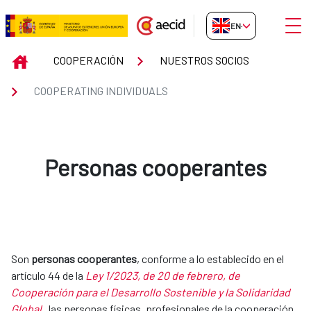
Skip to Main Content
Open
EN-GB
COOPERATING INDIVIDUALS
INICIO
COOPERACIÓN
NUESTROS SOCIOS
COOPERATING INDIVIDUALS
Personas cooperantes
Son
personas cooperantes
, conforme a lo establecido en el
artículo 44 de la
Ley 1/2023, de 20 de febrero, de
Cooperación para el Desarrollo Sostenible y la Solidaridad
Global
, las personas físicas, profesionales de la cooperación,