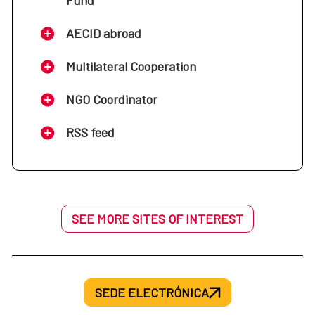
Fund
se desarrolla el Real Decreto 519/2006, de 28 de
abril, por el que se establece el Estatuto de los
AECID abroad
Cooperantes.
Multilateral Cooperation
Resolución de 13 de julio de 2021, de la Dirección
de la Agencia Española de Cooperación
NGO Coordinator
Internacional para el Desarrollo, por la que se
regula el procedimiento a seguir cuando existan
RSS feed
impagos del seguro del cooperante.
SEE MORE SITES OF INTEREST
SEDE ELECTRÓNICA