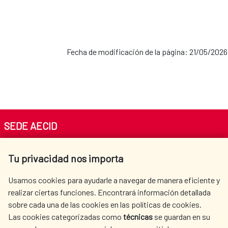
Fecha de modificación de la página: 21/05/2026
SEDE AECID
Av. Reyes Católicos 4 - 28040 Madrid
Tu privacidad nos importa
Tel. +34 900 20 30 54​​​​​​​
centro.informacion@aecid.es
Usamos cookies para ayudarle a navegar de manera eficiente y
realizar ciertas funciones. Encontrará información detallada
sobre cada una de las cookies en las políticas de cookies.
AECID
WHERE DO WE COOPERATE?
Las cookies categorizadas como
técnicas
se guardan en su
SPANISH HUMANITARIAN
PRESS ROOM