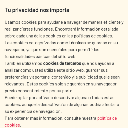
Av. Reyes Católicos 4 - 28040 Madrid
Tu privacidad nos importa
Tel. +34 900 20 30 54​​​​​​​
centro.informacion@aecid.es
Usamos cookies para ayudarle a navegar de manera eficiente y
realizar ciertas funciones. Encontrará información detallada
sobre cada una de las cookies en las políticas de cookies.
AECID
WHERE DO WE COOPERATE?
Las cookies categorizadas como
técnicas
se guardan en su
SPANISH HUMANITARIAN
PRESS ROOM
navegador, ya que son esenciales para permitir las
ACTION
funcionalidades básicas del sitio web.
CULTURE AND SCIENCE
LIBRARY
También utilizamos
cookies de terceros
que nos ayudan a
analizar cómo usted utiliza este sitio web, guardar sus
preferencias y aportar el contenido y la publicidad que le sean
relevantes. Estas cookies solo se guardan en su navegador
previo consentimiento por su parte.
Puede optar por activar o desactivar alguna o todas estas
OUR SOCIAL MEDIA
cookies, aunque la desactivación de algunas podría afectar a
su experiencia de navegación.
Para obtener más información, consulte nuestra
política de
cookies
.