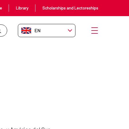
ce
Library
Scholarships and Lectoreships
EN-GB
Open menu