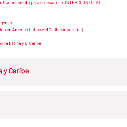
 de Conocimie​nto para el desarrollo (INTERCOONECTA)
dígenas
co en América Latina y el Caribe (Arauclima)
ica Latina y El Caribe
 y Caribe
ba
El Salvador
Guatema
ico
Nicaragua
Panamá