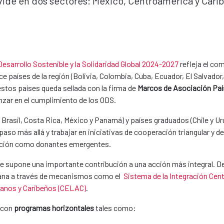
ide en dos sectores: México, Centroamérica y Carib
Desarrollo Sostenible y la Solidaridad Global 2024-2027
refleja el co
oce países de la región (Bolivia, Colombia, Cuba, Ecuador, El Salvado
stos países queda sellada con la firma de
Marcos de Asociació​n Paí
nzar en el cumplimiento de los ODS.
Brasil, Costa Rica, México y Panamá) y países graduados (Chile y Ur
paso más allá y trabajar en iniciativas de cooperación triangular y d
dición como donantes emergentes.
ibe supone una importante contribución a una acción más integral.
cana a través de mecanismos como el
Sistema de la Integración Cen
anos y Caribeños (CELAC)
.
 con
programas horizontales
tales como: