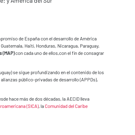
e; y América del Sur
mpromiso de España con el desarrollo de América
r, Guatemala, Haití, Honduras, Nicaragua, Paraguay,
s (MAP)​
con cada uno de ellos,con el fin de consagrar
uguay) se sigue profundizando en el contenido de los
e alianzas público-privadas de desarrollo (APPDs),
 Desde hace más de dos décadas,
la AECID lleva
troamericana (SICA)
, la
Comunidad del Caribe