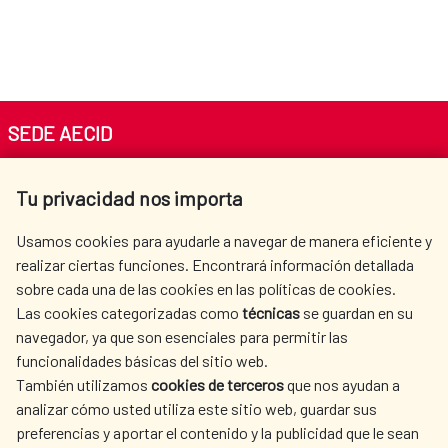
SEDE AECID
Av. Reyes Católicos 4 - 28040 Madrid
Tu privacidad nos importa
Tel. +34 900 20 30 54​​​​​​​
centro.informacion@aecid.es
Usamos cookies para ayudarle a navegar de manera eficiente y
realizar ciertas funciones. Encontrará información detallada
sobre cada una de las cookies en las políticas de cookies.
AECID
WHERE DO WE COOPERATE?
Las cookies categorizadas como
técnicas
se guardan en su
SPANISH HUMANITARIAN
PRESS ROOM
navegador, ya que son esenciales para permitir las
ACTION
funcionalidades básicas del sitio web.
CULTURE AND SCIENCE
LIBRARY
También utilizamos
cookies de terceros
que nos ayudan a
analizar cómo usted utiliza este sitio web, guardar sus
preferencias y aportar el contenido y la publicidad que le sean