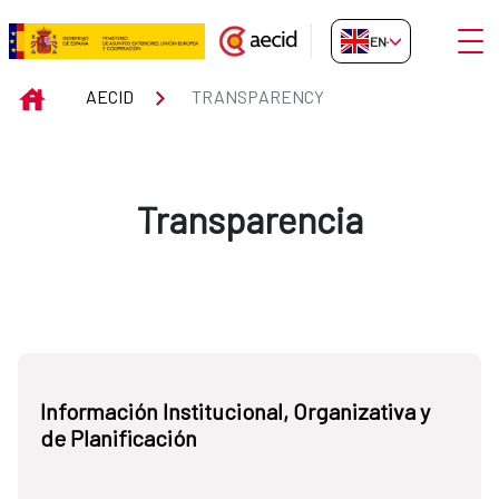
Skip to Main Content
Open
EN-GB
Transparency
INICIO
AECID
TRANSPARENCY
Transparencia
Información Institucional, Organizativa y
de Planificación