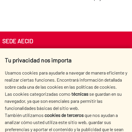
SEDE AECID
Av. Reyes Católicos 4 - 28040 Madrid
Tu privacidad nos importa
Tel. +34 900 20 30 54​​​​​​​
centro.informacion@aecid.es
Usamos cookies para ayudarle a navegar de manera eficiente y
realizar ciertas funciones. Encontrará información detallada
sobre cada una de las cookies en las políticas de cookies.
AECID
WHERE DO WE COOPERATE?
Las cookies categorizadas como
técnicas
se guardan en su
SPANISH HUMANITARIAN
PRESS ROOM
navegador, ya que son esenciales para permitir las
ACTION
funcionalidades básicas del sitio web.
CULTURE AND SCIENCE
LIBRARY
También utilizamos
cookies de terceros
que nos ayudan a
analizar cómo usted utiliza este sitio web, guardar sus
preferencias y aportar el contenido y la publicidad que le sean