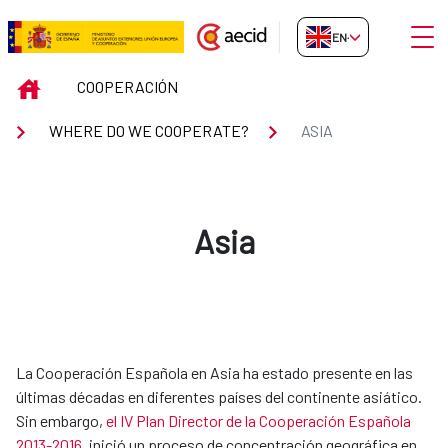
Skip to Main Content
Open
EN-GB
ASIA
INICIO
COOPERACIÓN
WHERE DO WE COOPERATE?
ASIA
Asia
​​​​​​La Cooperación Española en Asia ha estado presente en las
últimas décadas en diferentes países del continente asiático.
Sin embargo,
el IV Plan Director de la Cooperación Española
2013-2016
, inició un proceso de concentración geográfica en