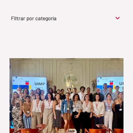
Filtrar por categoría
Cooperación para el desarrollo (909)
Cultura y desarrollo (744)
Acción humanitaria (531)
Objetivos de Desarrollo Sostenible (524)
Género (500)
AMÉRICA LATINA Y CARIBE (490)
España (486)
Agua y saneamiento (333)
Salud (265)
Educación (225)