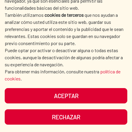
La Red de Escuelas Asociadas de la
navegador, ya que son esenciales para permitir las
funcionalidades básicas del sitio web.
UNESCO refuerza su papel
También utilizamos
cookies de terceros
que nos ayudan a
estratégico en la educación frente
analizar cómo usted utiliza este sitio web, guardar sus
preferencias y aportar el contenido y la publicidad que le sean
a los nuevos retos globales
relevantes. Estas cookies solo se guardan en su navegador
previo consentimiento por su parte.
La Red de Escuelas Asociadas de la
Puede optar por activar o desactivar alguna o todas estas
UNESCO refuerza su papel estratégico en la
cookies, aunque la desactivación de algunas podría afectar a
su experiencia de navegación.
educación frente a los nuevos retos
Para obtener más información, consulte nuestra
política de
globales La Red estrena un espacio
cookies
.
permanente de decisión en el Pleno de la...
Acción cultural
|
Educación
|
Cultura para el Desarrollo
|
ACEPTAR
Cooperación Española
|
LEER MÁS
RECHAZAR