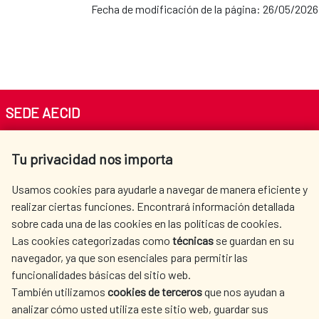
Fecha de modificación de la página: 26/05/2026
SEDE AECID
Av. Reyes Católicos 4 - 28040 Madrid
Tu privacidad nos importa
Tel. +34 900 20 30 54​​​​​​​
centro.informacion@aecid.es
Usamos cookies para ayudarle a navegar de manera eficiente y
realizar ciertas funciones. Encontrará información detallada
sobre cada una de las cookies en las políticas de cookies.
AECID
WHERE DO WE COOPERATE?
Las cookies categorizadas como
técnicas
se guardan en su
SPANISH HUMANITARIAN
PRESS ROOM
navegador, ya que son esenciales para permitir las
ACTION
funcionalidades básicas del sitio web.
CULTURE AND SCIENCE
LIBRARY
También utilizamos
cookies de terceros
que nos ayudan a
analizar cómo usted utiliza este sitio web, guardar sus