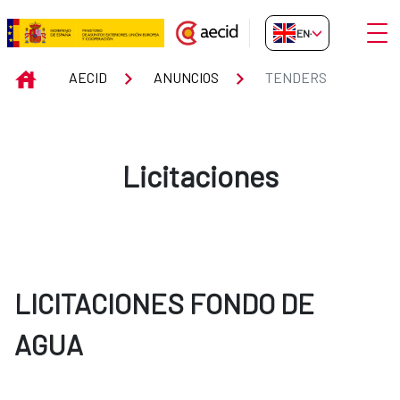
Skip to Main Content
Open
EN-GB
Tenders
INICIO
AECID
ANUNCIOS
TENDERS
Licitaciones
LICITACIONES FONDO DE
AGUA