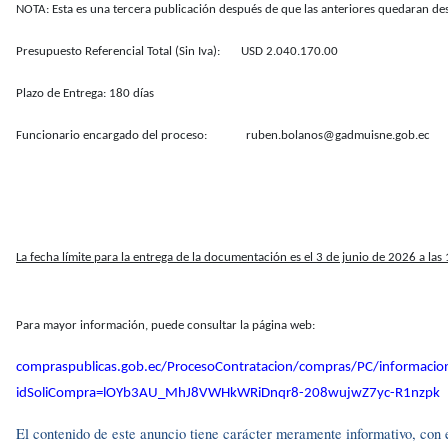
NOTA: Esta es una tercera publicación después de que las anteriores quedaran de
Presupuesto Referencial Total (Sin Iva): USD 2.040.170.00
Plazo de Entrega: 180 días
Funcionario encargado del proceso: ruben.bolanos@gadmuisne.gob.ec
La fecha límite para la entrega de la documentación es el 3 de junio de 2026 a las
Para mayor información, puede consultar la página web:
compraspublicas.gob.ec/ProcesoContratacion/compras/PC/informacio
idSoliCompra=lOYb3AU_MhJ8VWHkWRiDnqr8-208wujwZ7yc-R1nzpk
El contenido de este anuncio tiene carácter meramente informativo, con el 