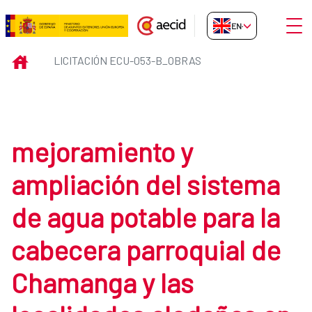
Skip to Main Content
Open
EN-GB
Licitación ECU-053-B_obras
INICIO
LICITACIÓN ECU-053-B_OBRAS
mejoramiento y
ampliación del sistema
de agua potable para la
cabecera parroquial de
Chamanga y las