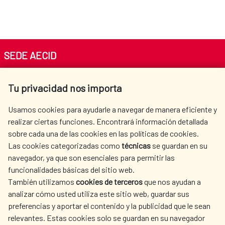
SEDE AECID
Av. Reyes Católicos 4 - 28040 Madrid
Tu privacidad nos importa
Tel. +34 900 20 30 54​​​​​​​
centro.informacion@aecid.es
Usamos cookies para ayudarle a navegar de manera eficiente y
realizar ciertas funciones. Encontrará información detallada
sobre cada una de las cookies en las políticas de cookies.
AECID
WHERE DO WE COOPERATE?
Las cookies categorizadas como
técnicas
se guardan en su
SPANISH HUMANITARIAN
PRESS ROOM
navegador, ya que son esenciales para permitir las
ACTION
funcionalidades básicas del sitio web.
CULTURE AND SCIENCE
LIBRARY
También utilizamos
cookies de terceros
que nos ayudan a
analizar cómo usted utiliza este sitio web, guardar sus
preferencias y aportar el contenido y la publicidad que le sean
relevantes. Estas cookies solo se guardan en su navegador