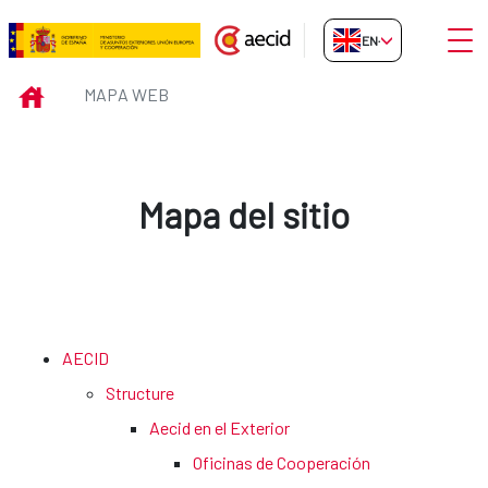
Skip to Main Content
Open
EN-GB
Mapa web
INICIO
MAPA WEB
Mapa del sitio
AECID
Structure
Aecid en el Exterior
Oficinas de Cooperación