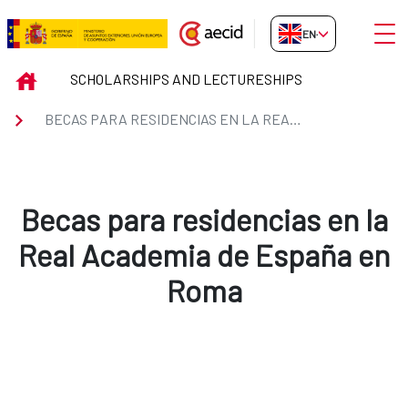
Skip to Main Content
Open
EN-GB
Becas para residencias en la R
INICIO
SCHOLARSHIPS AND LECTURESHIPS
BECAS PARA RESIDENCIAS EN LA REAL ACADEMIA DE ESPAÑA EN ROMA
Becas para residencias en la
Real Academia de España en
Roma