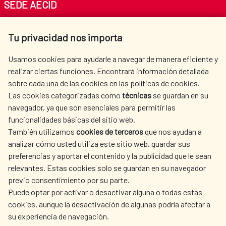
SEDE AECID
Nacionalidades
Av. Reyes Católicos 4 - 28040 Madrid
Tu privacidad nos importa
España.
Tel. +34 900 20 30 54​​​​​​​
Unión Europea (excepto España):
centro.informacion@aecid.es
Usamos cookies para ayudarle a navegar de manera eficiente y
Alemania, Bélgica, Croacia,
realizar ciertas funciones. Encontrará información detallada
Dinamarca, Francia, Irlanda, Letonia,
sobre cada una de las cookies en las políticas de cookies.
Luxemburgo, Países Bajos, Suecia,
AECID
WHERE DO WE COOPERATE?
Las cookies categorizadas como
técnicas
se guardan en su
Bulgaria, Eslovaquia, Estonia, Grecia,
SPANISH HUMANITARIAN
PRESS ROOM
navegador, ya que son esenciales para permitir las
Malta, Polonia, República Checa,
ACTION
funcionalidades básicas del sitio web.
Austria, Chipre, Eslovenia, Finlandia,
CULTURE AND SCIENCE
LIBRARY
También utilizamos
cookies de terceros
que nos ayudan a
Hungría, Italia, Lituania, Portugal y
analizar cómo usted utiliza este sitio web, guardar sus
Rumanía.
preferencias y aportar el contenido y la publicidad que le sean
Iberoamérica: Argentina, Bolivia,
relevantes. Estas cookies solo se guardan en su navegador
Brasil, Chile, Colombia, Costa Rica,
previo consentimiento por su parte.
Cuba, Ecuador, El Salvador,
Puede optar por activar o desactivar alguna o todas estas
Guatemala, Honduras, México,
OUR SOCIAL MEDIA
cookies, aunque la desactivación de algunas podría afectar a
Nicaragua, Panamá, Paraguay, Perú,
su experiencia de navegación.
República Dominicana, Uruguay y