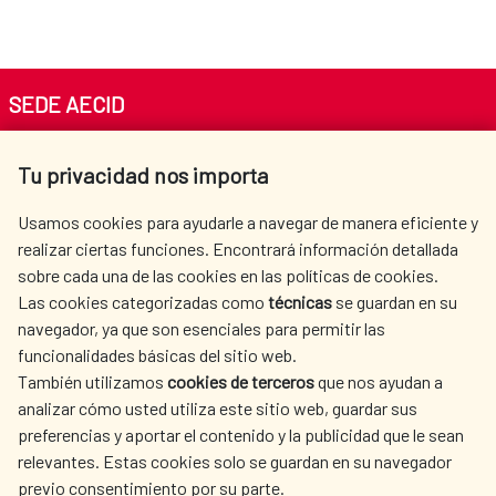
SEDE AECID
Av. Reyes Católicos 4 - 28040 Madrid
Tu privacidad nos importa
Tel. +34 900 20 30 54​​​​​​​
centro.informacion@aecid.es
Usamos cookies para ayudarle a navegar de manera eficiente y
realizar ciertas funciones. Encontrará información detallada
sobre cada una de las cookies en las políticas de cookies.
AECID
WHERE DO WE COOPERATE?
Las cookies categorizadas como
técnicas
se guardan en su
SPANISH HUMANITARIAN
PRESS ROOM
navegador, ya que son esenciales para permitir las
ACTION
funcionalidades básicas del sitio web.
También utilizamos
cookies de terceros
que nos ayudan a
CULTURE AND SCIENCE
LIBRARY
analizar cómo usted utiliza este sitio web, guardar sus
preferencias y aportar el contenido y la publicidad que le sean
relevantes. Estas cookies solo se guardan en su navegador
previo consentimiento por su parte.