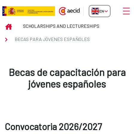
Skip to Main Content
Open
EN-GB
Becas para jóvenes españoles
INICIO
SCHOLARSHIPS AND LECTURESHIPS
BECAS PARA JÓVENES ESPAÑOLES
Becas de capacitación para
jóvenes españoles
Convocatoria 2026/2027