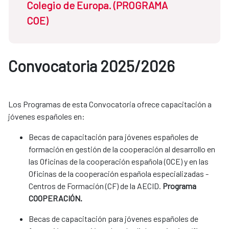
Colegio de Europa. (PROGRAMA
COE)
Convocatoria 2025/2026
Dirigidas a:
Ciudadanos españoles. Haber
sido admitido para cursar el máster en el
Colegio de Europa. Edad no superior a 27
Los Programas de esta Convocatoria ofrece capacitación a
años a 31/12/2026. Ver requisitos en la
jóvenes españoles en:
Convocatoria 2026-27.
Becas de capacitación para jóvenes españoles de
Estudios:
formación en gestión de la cooperación al desarrollo en
Licenciado/Grado
las Oficinas de la cooperación española (OCE) y en las
Oficinas de la cooperación española especializadas -
Año de convocatoria:
2026/2027
Centros de Formación (CF) de la AECID.
Programa
COOPERACIÓN.
Fecha de inicio
21/05/2026
Becas de capacitación para jóvenes españoles de
Fecha de cierre
03/06/2026