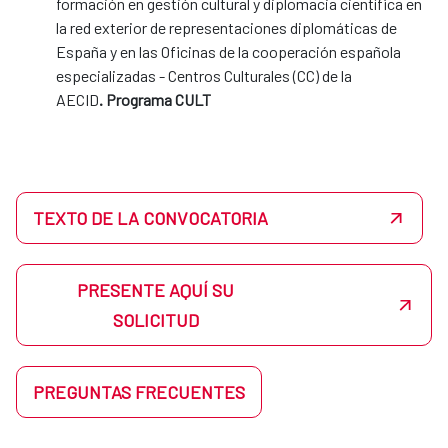
formación en gestión cultural y diplomacia científica en
MÁS INFORMACIÓN
la red exterior de representaciones diplomáticas de
España y en las Oficinas de la cooperación española
especializadas - Centros Culturales (CC) de la
AECID
. Programa CULT
Plazo de presentación
de solicitudes:
El plazo de presentación de
solicitudes será de 10 días hábiles a
contar desde el día siguiente a su
publicación en el Boletín Oficial del
TEXTO DE LA CONVOCATORIA
Estado.
Dotación
: mensualidad de acuerdo
PRESENTE AQUÍ SU
con lo establecido en apartado 6.2.2
SOLICITUD
de la Convocatoria.
La
Convocatoria
completa con todas
PREGUNTAS FRECUENTES
las bases y anexos está disponible en
el
Texto completo de la convocatoria
.