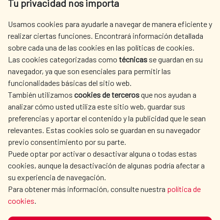
Tu privacidad nos importa
Tel. +34 900 20 30 54​​​​​​​
centro.informacion@aecid.es
Usamos cookies para ayudarle a navegar de manera eficiente y
realizar ciertas funciones. Encontrará información detallada
sobre cada una de las cookies en las políticas de cookies.
AECID
WHERE DO WE COOPERATE?
Las cookies categorizadas como
técnicas
se guardan en su
SPANISH HUMANITARIAN
PRESS ROOM
navegador, ya que son esenciales para permitir las
ACTION
funcionalidades básicas del sitio web.
CULTURE AND SCIENCE
LIBRARY
También utilizamos
cookies de terceros
que nos ayudan a
analizar cómo usted utiliza este sitio web, guardar sus
preferencias y aportar el contenido y la publicidad que le sean
relevantes. Estas cookies solo se guardan en su navegador
previo consentimiento por su parte.
Puede optar por activar o desactivar alguna o todas estas
OUR SOCIAL MEDIA
cookies, aunque la desactivación de algunas podría afectar a
su experiencia de navegación.
Para obtener más información, consulte nuestra
política de
cookies
.