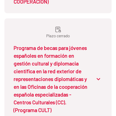
COOPERACIÓN)
Dirigidas a:
Ciudadanos españoles.
Titulados universitarios. Edad no superior a
Plazo cerrado
27 años a 31/12/2025. Ver requisitos en la
Convocatoria 2025-26. Consultar destinos
Programa de becas para jóvenes
de becas el Anexo I de la Convocatoria
españoles en formación en
Estudios:
gestión cultural y diplomacia
científica en la red exterior de
Licenciado/Grado
representaciones diplomáticas y
Año de convocatoria:
2025/2026
en las Oficinas de la cooperación
Fecha de inicio
19/11/2025
española especializadas -
Centros Culturales (CC).
Fecha de cierre
02/12/2025
(Programa CULT)
MÁS INFORMACIÓN