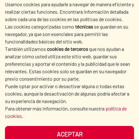
Usamos cookies para ayudarle a navegar de manera eficiente y
realizar ciertas funciones. Encontrará información detallada
sobre cada una de las cookies en las políticas de cookies.
AECID
WHERE DO WE COOPERATE?
Las cookies categorizadas como
técnicas
se guardan en su
SPANISH HUMANITARIAN
PRESS ROOM
navegador, ya que son esenciales para permitir las
ACTION
funcionalidades básicas del sitio web.
CULTURE AND SCIENCE
LIBRARY
También utilizamos
cookies de terceros
que nos ayudan a
analizar cómo usted utiliza este sitio web, guardar sus
preferencias y aportar el contenido y la publicidad que le sean
relevantes. Estas cookies solo se guardan en su navegador
previo consentimiento por su parte.
Puede optar por activar o desactivar alguna o todas estas
OUR SOCIAL MEDIA
cookies, aunque la desactivación de algunas podría afectar a
su experiencia de navegación.
Para obtener más información, consulte nuestra
política de
cookies
.
ACEPTAR
TERMS OF USE
DATA PROTECTION