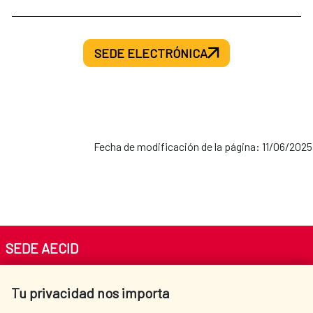
SEDE ELECTRÓNICA
Fecha de modificación de la página: 11/06/2025
SEDE AECID
Av. Reyes Católicos 4 - 28040 Madrid
Tu privacidad nos importa
Tel. +34 900 20 30 54​​​​​​​
centro.informacion@aecid.es