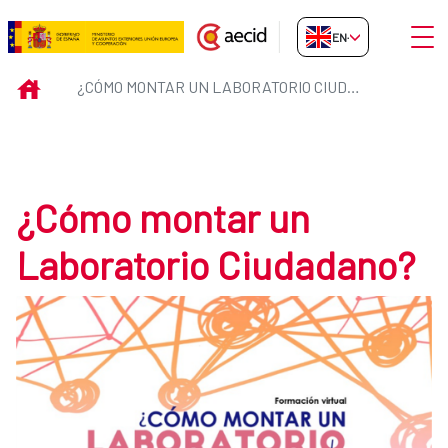
Skip to Main Content
Open
EN-GB
¿Cómo montar un Laboratorio C
INICIO
¿CÓMO MONTAR UN LABORATORIO CIUDADANO?
¿Cómo montar un
Laboratorio Ciudadano?