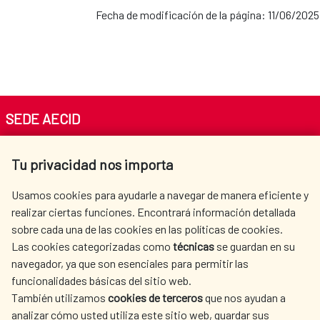
Fecha de modificación de la página: 11/06/2025
SEDE AECID
Av. Reyes Católicos 4 - 28040 Madrid
Tu privacidad nos importa
Tel. +34 900 20 30 54​​​​​​​
centro.informacion@aecid.es
Usamos cookies para ayudarle a navegar de manera eficiente y
realizar ciertas funciones. Encontrará información detallada
sobre cada una de las cookies en las políticas de cookies.
AECID
WHERE DO WE COOPERATE?
Las cookies categorizadas como
técnicas
se guardan en su
SPANISH HUMANITARIAN
PRESS ROOM
navegador, ya que son esenciales para permitir las
ACTION
funcionalidades básicas del sitio web.
También utilizamos
cookies de terceros
que nos ayudan a
CULTURE AND SCIENCE
LIBRARY
analizar cómo usted utiliza este sitio web, guardar sus