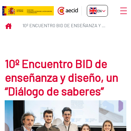
Skip to Main Content
Open
EN-GB
10º Encuentro BID de enseñanza 
INICIO
10º ENCUENTRO BID DE ENSEÑANZA Y DISEÑO, UN “DIÁLOGO DE SABERES”
10º Encuentro BID de
enseñanza y diseño, un
“Diálogo de saberes”