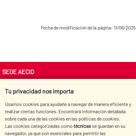
Fecha de modificación de la página: 11/06/2025
SEDE AECID
Av. Reyes Católicos 4 - 28040 Madrid
Tu privacidad nos importa
Tel. +34 900 20 30 54​​​​​​​
centro.informacion@aecid.es
Usamos cookies para ayudarle a navegar de manera eficiente y
realizar ciertas funciones. Encontrará información detallada
sobre cada una de las cookies en las políticas de cookies.
AECID
WHERE DO WE COOPERATE?
Las cookies categorizadas como
técnicas
se guardan en su
SPANISH HUMANITARIAN
PRESS ROOM
navegador, ya que son esenciales para permitir las