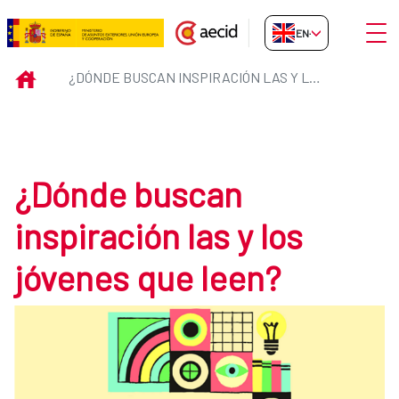
Skip to Main Content
Open
EN-GB
¿Dónde buscan inspiración las y 
INICIO
¿DÓNDE BUSCAN INSPIRACIÓN LAS Y LOS JÓVENES QUE LEEN?
¿Dónde buscan
inspiración las y los
jóvenes que leen?