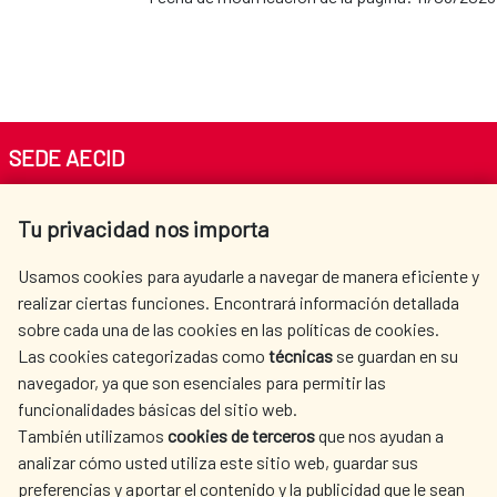
SEDE AECID
Av. Reyes Católicos 4 - 28040 Madrid
Tu privacidad nos importa
Tel. +34 900 20 30 54​​​​​​​
centro.informacion@aecid.es
Usamos cookies para ayudarle a navegar de manera eficiente y
realizar ciertas funciones. Encontrará información detallada
sobre cada una de las cookies en las políticas de cookies.
AECID
WHERE DO WE COOPERATE?
Las cookies categorizadas como
técnicas
se guardan en su
SPANISH HUMANITARIAN
PRESS ROOM
navegador, ya que son esenciales para permitir las
ACTION
funcionalidades básicas del sitio web.
CULTURE AND SCIENCE
LIBRARY
También utilizamos
cookies de terceros
que nos ayudan a
analizar cómo usted utiliza este sitio web, guardar sus
preferencias y aportar el contenido y la publicidad que le sean